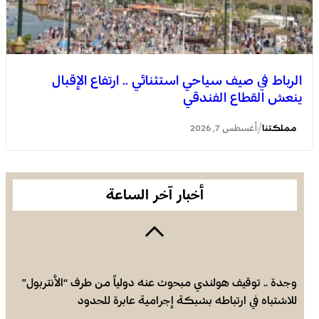
الرباط في صيف سياحي استثنائي .. ارتفاع الإقبال
ينعش القطاع الفندقي
العثور على جثة مقطعة الأطراف داخل عشة بمنطقة منابع
بوزملان والتحقيقات متواصلة لكشف ملابسات الجريمة
/
مملكتنا
أغسطس 7, 2026
أخبار آخر الساعة
وجدة .. توقيف هولندي مبحوث عنه دولياً من طرف “الأنتربول”
للاشتباه في ارتباطه بشبكة إجرامية عابرة للحدود