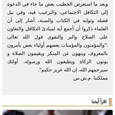
وبعد ما استعرض الخطيب بعض ما جاء في الدعوة
إلى التكافل الاجتماعي، والترغيب فيه، وفي نيل
فضله وثوابه في الكتاب والسنة، أشار إلى أن
العلماء ذكروا أن أجمع آية لمبادئ التكافل والتعاون
على الصلاح والبر والتقوى قول الله تعالى
:”والمؤمنون والمؤمنات بعضهم أولياء بعض يأمرون
بالمعروف وينهون عن المنكر ويقيمون الصلاة و
يوتون الزكاة ويطيعون الله ورسوله، أولئك
سيرحمهم الله، إن الله عزيز حكيم”.
مملكتنا .م.ش.س
اقرأ أيضا