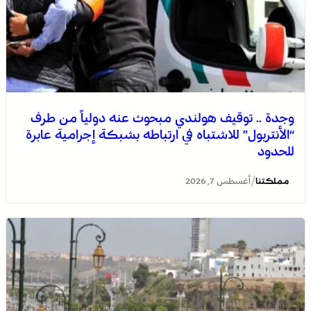
وجدة .. توقيف هولندي مبحوث عنه دولياً من طرف
“الأنتربول” للاشتباه في ارتباطه بشبكة إجرامية عابرة
للحدود
/
مملكتنا
أغسطس 7, 2026
التفاصيل الكاملة لاقتحام ولي العهد مياه سبتة المحتلة على
لسان الهدهد !