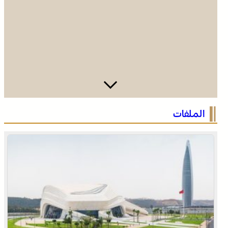
الرباط في صيف سياحي استثنائي .. ارتفاع الإقبال ينعش القطاع
الملفات
الفندقي