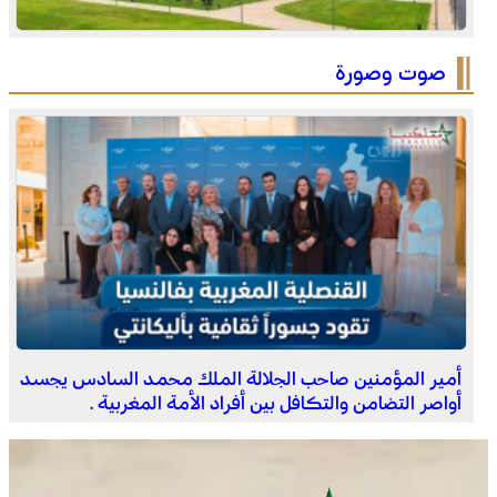
التفاصيل الكاملة لاقتحام ولي العهد مياه سبتة المحتلة على
لسان الهدهد !
صوت وصورة
العثور على جثة مقطعة الأطراف داخل عشة بمنطقة منابع
بوزملان والتحقيقات متواصلة لكشف ملابسات الجريمة
أمير المؤمنين صاحب الجلالة الملك محمد السادس يجسد
أواصر التضامن والتكافل بين أفراد الأمة المغربية .