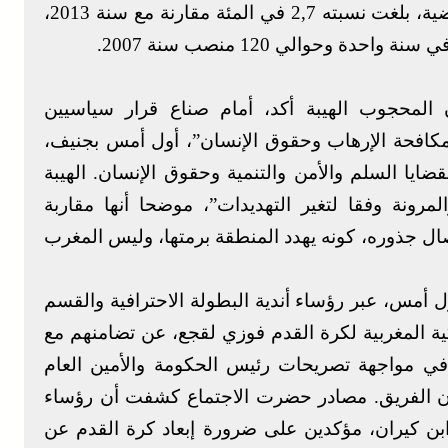
النسيج والألبسة لنمو ملحوظ خلال السنة الماضية، بلغت نسبته 2,7 في المئة مقارنة مع سنة 2013،
 المحجوب الهيبة أكد، أمام صناع قرار سياسيين
مكافحة الإرهاب وحقوق الإنسان”، أول أمس بجنيف،
يا السلم والأمن والتنمية وحقوق الإنسان. الهيبة
مرونة وفقا لتغير التهديدات”، موضحا أنها مقاربة
ل جذوره، كونه يهدد المنطقة برمتها، وليس المغرب
ول أمس، عبر رؤساء أندية البطولة الاحترافية والقسم
ية المغربية لكرة القدم فوزي لقجع، عن تضامنهم مع
في مواجهة تصريحات رئيس الحكومة والأمين العام
بشأن الفريق. مصادر حضرت الاجتماع كشفت أن رؤساء
ابن كيران، مؤكدين على ضرورة إبعاد كرة القدم عن