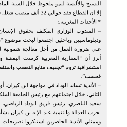
إلا أن القطاع فقد حوالي 32 ألف منصب شغل في سنة واحدة وحوالي 120 منصب سنة 2007.
* الأحداث المغربية.:
– المندوب الوزاري المكلف بحقوق الإنسان
ودبلوماسيين وباحثين اجتمعوا لبحث موضوع “
على ضرورة العمل من أجل معالجة شمولية لقضا
أبرز أن “المقاربة المغربية كرست اليقظة وال
استشرافية تروم “تجفيف منابع التعصب واستئصا
فحسب”.
– الأندية تساند الوداد في مواجهة ابن كيران. أ
الثاني، خلال اجتماعهم مع رئيس الجامعة الملك
سعيد الناصري، رئيس فريق الوداد الرياضي، 
لحزب العدالة والتنمية عبد الإله بن كيران 
وممثلي الأندية الحاضرين استنكروا تصريحات 