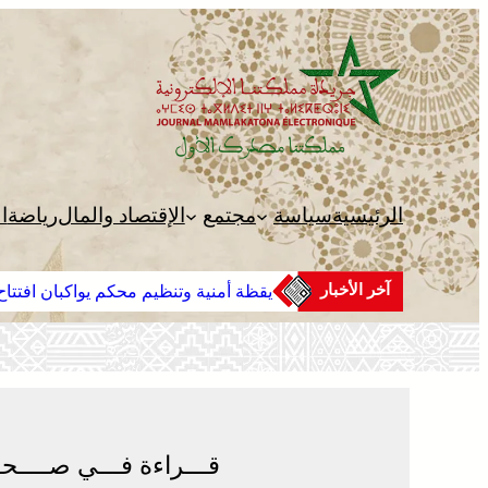
تخطى
إلى
المحتوى
الرئيسية
سياسة
مجتمع
الإقتصاد والمال
رياضة
ا
آخر الأخبار
يقظة أمنية وتنظيم محكم يواكبان افتتاح 
قـــراءة فـــي صــــحـ