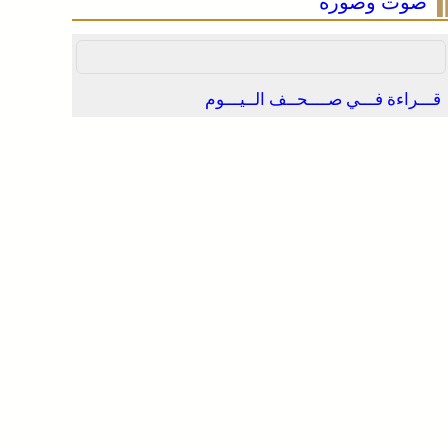
صوت وصورة
قـــراءة فـــي صــــحــف الــيـــوم