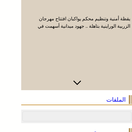
يقظة أمنية وتنظيم محكم يواكبان افتتاح مهرجان
عائلة فقي
الزربية الوراينية بتاهلة .. جهود ميدانية أسهمت في
إيطاليا وا
إنجاح العرس الثقافي
الملفات