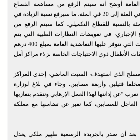
 العامة أوضح أنه سيتم الرفع من مساهمة القطاع
التعاضدي في تعويضات ملفات المرض من 16 في المئة إلى 20 في المئة، ما سيرفع نسبة الزيادة في
ن مصاريف الأدوية ب25 في المئة بالنسبة للقطاع التكميلي. كما سيتم الرفع من
الإجباري، في تعويضات النظارات الطبية التي يتم
اقتناؤها من مركز البصريات أو وحدات البصريات التي تتوفر عليها التعاضدية العامة بمبلغ 400 درهم
 الأطفال ذوي الاحتياجات الخاصة نزلاء مراكز أمل
 المسلح الذي استهدف، السبت الماضي، إحدى المراكز
 مخلفا قتيلين وأربعة مصابين. وجاء في بلاغ لوزارة
عرب “عن إدانتها لهذا العمل الإرهابي وتتقدم بتعازيها
ء العاجل للمصابين، كما تعبر عن تضامنها مع مملكة
ة بعد أن صدر بالجريدة الرسمية ظهير ملكي يعدل