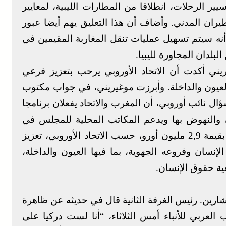
ير الرحلات، انطلاقا من المطارات الليبية، لمعايير
يران المدني. وأضاف أن هذا التعليق يهم أيضا عبور
 أنه سيتم تسهيل عمليات تنقل المغاربة المقيمين في
البلدان المجاورة لليبيا.
يريني أكدت أن الاتحاد الأوروبي يرحب بتعزيز فرعي
عيون والداخلة. وأبرزت موغيريني، في جواب مكتوب
ل نائب أوروبي، أن المغرب والاتحاد يفعلان برنامجا
ن والنهوض بها ويدعم المكاتب المحلية للمجلس في
الصحراء. وسيخول البرنامج، الموقع في 2013 بقيمة 2,9 مليون أورو، حسب الاتحاد الأوروبي، تعزيز
نسان وفروعه الجهوية، بما فيها العيون والداخلة،
ية حقوق الإنسان.
ارين. رئيس الغرفة الثانية قال في حديثه عن ظاهرة
لعربي للأنباء أمس الثلاثاء، “أنا لست دركيا على