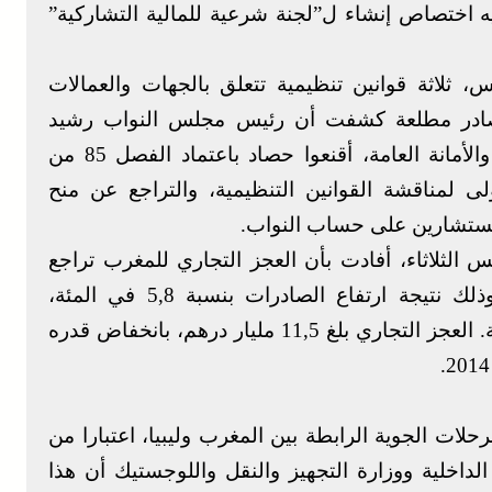
 اختصاص إنشاء ل”لجنة شرعية للمالية التشاركية”
، ثلاثة قوانين تنظيمية تتعلق بالجهات والعمالات
مصادر مطلعة كشفت أن رئيس مجلس النواب رشيد
الطالبي العلمي، بتنسيق مع رئاسة الحكومة والأمانة العامة، أقنعوا حصاد باعتماد الفصل 85 من
ى لمناقشة القوانين التنظيمية، والتراجع عن منح
للمستشارين على حساب النواب.
لثلاثاء، أفادت بأن العجز التجاري للمغرب تراجع
بنسبة الثلث عند متم شهر يناير المنصرم، وذلك نتيجة ارتفاع الصادرات بنسبة 5,8 في المئة،
وانخفاض الواردات من السلع بنحو 14 في المئة. العجز التجاري بلغ 11,5 مليار درهم، بانخفاض قدره
لات الجوية الرابطة بين المغرب وليبيا، اعتبارا من
لداخلية ووزارة التجهيز والنقل واللوجستيك أن هذا