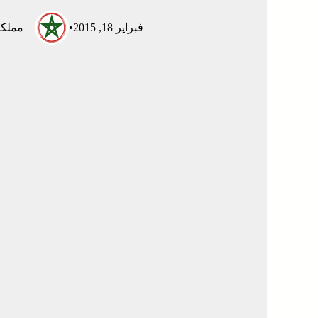
فبراير 18, 2015
•
مملكت