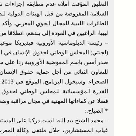
التعليق المؤقت أملاه عدم مطابقة إجراءات تسي
السلامة المفروضة من قبل الهيئات الدولية للط
الطائرات الليبية للمجال الجوي المغربي. وأكد
ليبيا، الراغبين في العودة إلى بلدهم، انطلاقا من 
– رئيسة الدبلوماسية الأوروبية فيديريكا موغ
(لجنتي) المجلس الوطني لحقوق الإنسان في ال
صدر أمس باسم المفوضية الأوروبية ردا على سؤا
للتعاون الثنائي من أجل حماية حقوق الإنسا
القدرة المؤسساتية للمجلس الوطني لحقوق الإ
فضلا عن كفاءاتها المهنية في مجال مراقبة وضع
* الصباح.:
– محمد الشيخ بيد الله: لست دركيا على المستش
غياب المستشارين، خلال ملتقى وكالة المغرب ا