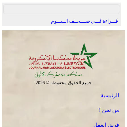
قـــراءة فـــي صــــحــف الــيـــوم
جميع الحقوق محفوظة © 2026
الرئيسية
من نحن !
فريق العمل