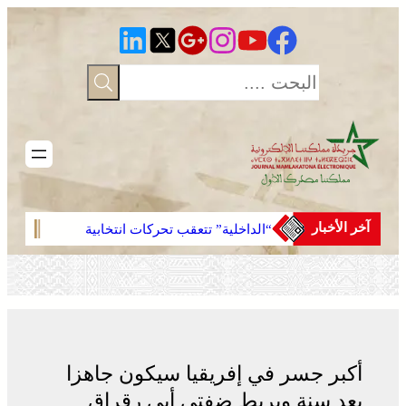
تخطى
إلى
المحتوى
آخر الأخبار
“الداخلية” تتعقب تحركات انتخابية
مشرو
مبكرة
أكبر جسر في إفريقيا سيكون جاهزا
بعد سنة ويربط ضفتي أبي رقراق