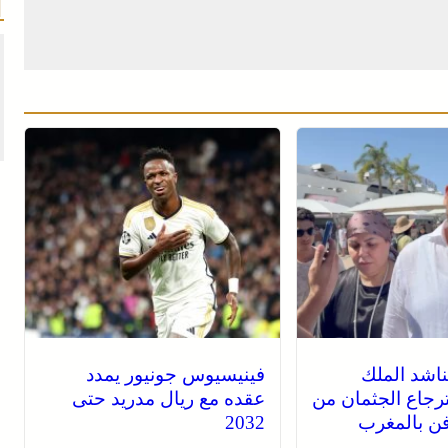
ناشد الملك
فينيسيوس جونيور يمدد
رجاع الجثمان من
عقده مع ريال مدريد حتى
دفن بالمغرب
2032