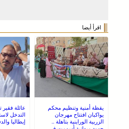
اقرأ أيضا
يقظة أمنية وتنظيم محكم
عائلة فقير ت
يواكبان افتتاح مهرجان
التدخل لاست
الزربية الوراينية بتاهلة ..
إيطاليا وال
جهود ميدانية أسهمت في