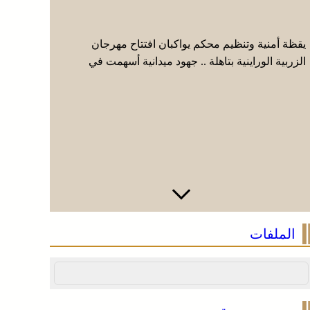
يقظة أمنية وتنظيم محكم يواكبان افتتاح مهرجان
عائلة فقي
الزربية الوراينية بتاهلة .. جهود ميدانية أسهمت في
إيطاليا وا
إنجاح العرس الثقافي
الملفات