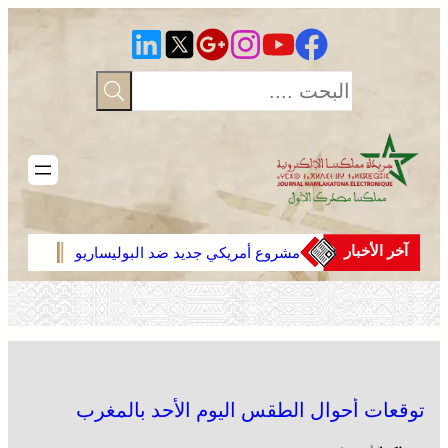
آخر الأخبار
مشروع أمريكي جديد ضد البوليساريو
المن
المتم
يحجز 
2027
توقعات أحوال الطقس اليوم الأحد بالمغرب