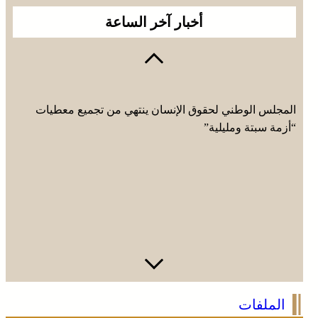
أخبار آخر الساعة
المجلس الوطني لحقوق الإنسان ينتهي من تجميع معطيات
“أزمة سبتة ومليلية”
التعاون في مجال الهجرة .. إعادة القاصرين غير المرفوقين
الملفات
مسألة مبدأ قائمة على التعليمات الملكية السامية (مصدر