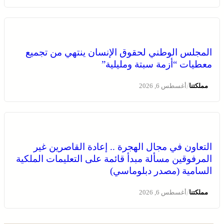
العرائش .. تخليد الذكرى الـ 448 لمعركة وادي المخازن
المجلس الوطني لحقوق الإنسان ينتهي من تجميع
معطيات “أزمة سبتة ومليلية”
/
مملكتنا
أغسطس 6, 2026
التعاون في مجال الهجرة .. إعادة القاصرين غير
المرفوقين مسألة مبدأ قائمة على التعليمات الملكية
السامية (مصدر دبلوماسي)
نقابات تطلب الحماية من “الإجهاد الحراري” وتعليق الاشتغال
وقت الذروة
/
مملكتنا
أغسطس 6, 2026