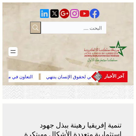
تخطى
إلى
المحتوى
آخر الأخبار
المجلس الوطني لحقوق الإنسان ينتهي
التعاون في مجال الهجرة
من تجميع معطيات “أزمة سبتة ومليلية”
القاصرين غير المرفوقي
قائمة على التعليمات ال
(مصدر دبلوماسي)
تنمية إفريقيا رهينة ببذل جهود
إستثمارية متعددة الأشكال ومبتكرة