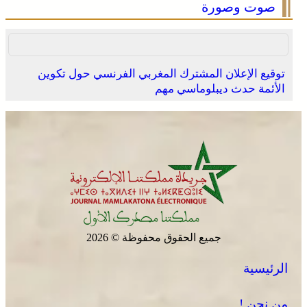
صوت وصورة
توقيع الإعلان المشترك المغربي الفرنسي حول تكوين
الأئمة حدث ديبلوماسي مهم
الصحراء المغربية .. كولومبيا تعلن تغييرا في موقفها وتعترف
بسيادة المغرب على صحرائه
جميع الحقوق محفوظة © 2026
الرئيسية
برقية تعزية ومواساة من أسرة جريدة “مملكتنا” إلى الأستاذ
النقيب مولاي سليمان العمراني في وفاة شقيقه الأكبر
من نحن !