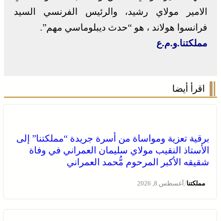
الامير مولاي رشيد، والرئيس الفرنسي السيد
فرانسوا هولاند ، هو “حدث ديبلوماسي مهم”.
مملكتنا.و.م.ع
اقرأ أيضا
برقية تعزية ومواساة من أسرة جريدة “مملكتنا” إلى
الأستاذ النقيب مولاي سليمان العمراني في وفاة
شقيقه الأكبر المرحوم مُّحمد العمراني
/
مملكتنا
أغسطس 8, 2026
الصحراء المغربية .. كولومبيا تعلن تغييرا في موقفها وتعترف