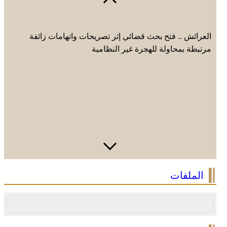
العرائش .. فتح بحث قضائي إثر تصريحات واتهامات زائفة
مرتبطة بمحاولة للهجرة غير النظامية
الصحراء المغربية .. كولومبيا تعلن تغييرا في موقفها وتعترف
الملفات
بسيادة المغرب على صحرائه