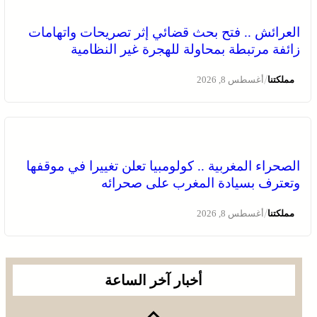
بسيادة المغرب على صحرائه
العرائش .. فتح بحث قضائي إثر تصريحات واتهامات
زائفة مرتبطة بمحاولة للهجرة غير النظامية
/
مملكتنا
أغسطس 8, 2026
الصحراء المغربية .. كولومبيا تعلن تغييرا في موقفها
وتعترف بسيادة المغرب على صحرائه
برقية تعزية ومواساة من أسرة جريدة “مملكتنا” إلى الأستاذ
النقيب مولاي سليمان العمراني في وفاة شقيقه الأكبر
/
مملكتنا
أغسطس 8, 2026
المرحوم مُّحمد العمراني
أخبار آخر الساعة