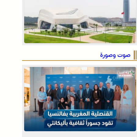
للحدود
الرباط في صيف سياحي استثنائي .. ارتفاع الإقبال ينعش
القطاع الفندقي
التفاصيل الكاملة لاقتحام ولي العهد مياه سبتة المحتلة
على لسان الهدهد !
صوت وصورة