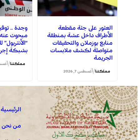
العثور على جثة مقطعة
وجدة .. توق
الأطراف داخل عشة بمنطقة
مبحوث عنه د
منابع بوزملان والتحقيقات
“الأنتربول” ل
متواصلة لكشف ملابسات
بشبكة إجرام
الجريمة
/
مملكتنا
أغسطس 7
/
مملكتنا
أغسطس 7, 2026
الرئيسية
من نحن !