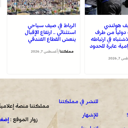
يف هولندي
الرباط في صيف سياحي
ولياً من طرف
استثنائي .. ارتفاع الإقبال
لاشتباه في ارتباطه
ينعش القطاع الفندقي
ية عابرة للحدود
/
مملكتنا
أغسطس 7, 2026
, 2026
للنشر في مملكتنا
مملكتنا منصة إعلامية
للإشهار
زوار الموقع :
إضغط