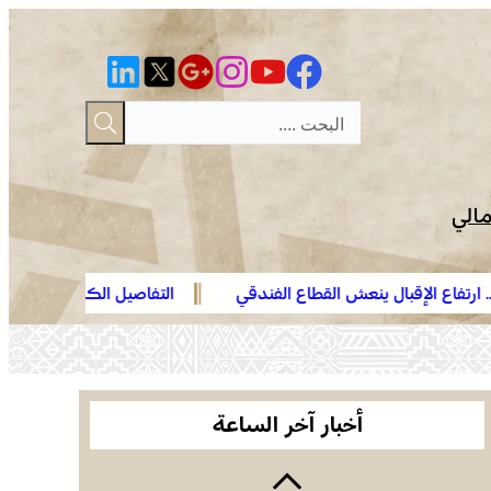
مالي
لإقبال ينعش القطاع الفندقي
التفاصيل الكاملة لاقتحام ولي العه
العثور على جثة مقطعة الأطراف داخل عشة بمنطقة
الهدهد !
منابع بوزملان والتحقيقات متواصلة لكشف ملابسات
الجريمة
وجدة .. توقيف هولندي مبحوث عنه دولياً من طرف
“الأنتربول” للاشتباه في ارتباطه بشبكة إجرامية عابرة
أخبار آخر الساعة
للحدود
الرباط في صيف سياحي استثنائي .. ارتفاع الإقبال ينعش
القطاع الفندقي