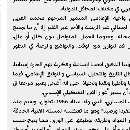
ربي في مختلف المحافل الدولية.
أخيه الإعلامي المتميز المرحوم محمد العربي
لجمالي عبر الريشة والآخر عبر القلم، إلا أن ما يجمع
جاله، وحبهما للعمل المتواصل دون كلل أو ملل،
ي قد تتوارى مع الوقت، والتواضع والرغبة في التطور
لدقيق لقضايا إنسانية وفكرية تهم الجارة إسبانيا،
التاريخ والتحليل السياسي والتوثيق الإعلامي، فيما
 وتأطيرا ونقدا وتحليلا، حتى أنه أضحى يعتبر مرجعا في
ن يسبر أغوار الفن التشكيلي الإسباني.
ويبقى الاختيار الفني للتشكيلي المغربي سعيد المساري، الذي ولد سنة 1956 بتطوان، ويقيم منذ
متفردا ورصينا” وهو ما تعكسه لمسته الفنية الحاذقة
ار المواد وطريقة توظيفها على الورق، مما يتيح،حسب
لمفاجأة، على عكس سند القماش أو الحديد أو مواد