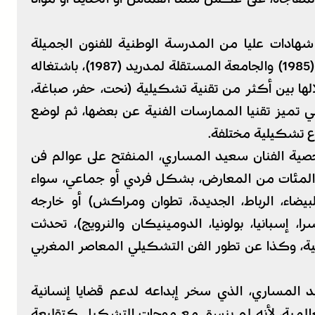
ادات عليا من المدرسة الوطنية للفنون الجميلة
بتطوان (1979) وجامعة كومبلوتينسي بمدريد (1985) والجامعة المستقلة لمدريد (1987)، باشتغاله
ها بين أكثر من تقنية تشكيلية (نحت، حفر، صباغة،
ي تميز تقنيا الممارسات الفنية عن بعضها، ثم لوضع
اع تشكيلية مختلفة.
صية الفنان سعيد المساري، المنفتح على عوالم فن
 المئات من المعارض، بشكل فردي أو جماعي، سواء
لبيضاء، الرباط، الجديدة، تطوان ومراكش) أو خارجه
يسرا، إسبانيا، بولونيا، الدومينيكان والنرويج)، تحدثت
ية، وكذا عن تطور الفن التشكيلي المعاصر المغربي
المساري، الذي سخر إبداعه لدعم قضايا إنسانية
عالمية، لأنه لم ينسق مع موجات التشكيل كتقليعة