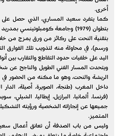
أخرى.
كما يتفرد سعيد المساري، الذي حصل على شه
بتقنية النحت على ركائز من ورق يمزج من خلال
ورسم)، في محاولة منه لتذويب تلك الفوارق الت
اليد على خلفيات حدود التقاطع والتقارب بين أنو
ويتحدث المسار الفني الطويل والناجح عن شخ
الريشة والنحت، وهو ما مكنه من الحضور في
داخل المغرب (طنجة، الصويرة، أصيلة، الدار ا
(فرنسا، ألمانيا، البرازيل، إيطاليا، الشيلي، سو
جميعها عن إنجازاته الشخصية ورؤيته التشكيل
المتميز.
وليس من باب الصدفة أن تعانق أعمال سعيد 
واجتماعية خاصة ما يتعلق بمرض الزهايمر، ال