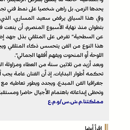
يحدها الزمن، بل راهن شخصيا على نمط فني تجريد
وفي هذا السياق يرفض سعيد المساري، الذي ي
بتطوان منذ نهاية الأسبوع المنصرم، أن ينعت فنه
عن السطحية” تفرض على المتلقي بذل جهد إضا
هذا النوع من الفن يتحسس ذكاء المتلقي ويجره 
اللوحة أو المنحوت ويفهم أفقها الجمالي”.
وبعد أزيد من ثلاثين سنة من العطاء ومزاولة ا
تحكمه أطوار البدايات، إذ أن الفنان عامة يجب أ
جغرافيا الفن المبدع، ويجدد ويطور تعاطيه مع
وتحظى إبداعاته باهتمام الأجيال حاضرا ومستقبلا
مملكتنا.م.ش.س/و.م.ع
اقرأ أيضا