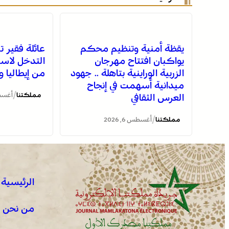
يقظة أمنية وتنظيم محكم
عائلة فقير 
يواكبان افتتاح مهرجان
التدخل لاست
الزربية الوراينية بتاهلة .. جهود
من إيطاليا 
ميدانية أسهمت في إنجاح
/
مملكتنا
أغسطس 6
العرس الثقافي
/
مملكتنا
أغسطس 6, 2026
الرئيسية
من نحن !