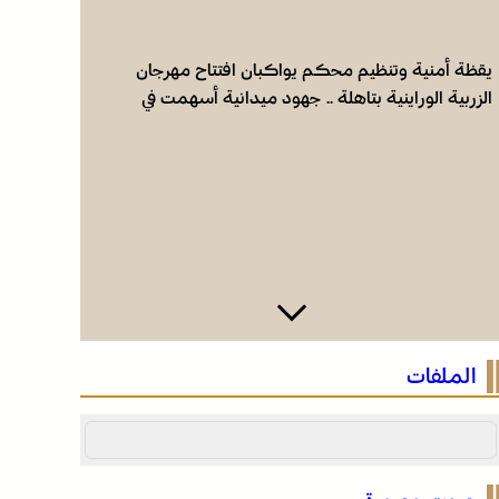
يقظة أمنية وتنظيم محكم يواكبان افتتاح مهرجان
عائلة فقي
الزربية الوراينية بتاهلة .. جهود ميدانية أسهمت في
إيطاليا وا
إنجاح العرس الثقافي
الملفات