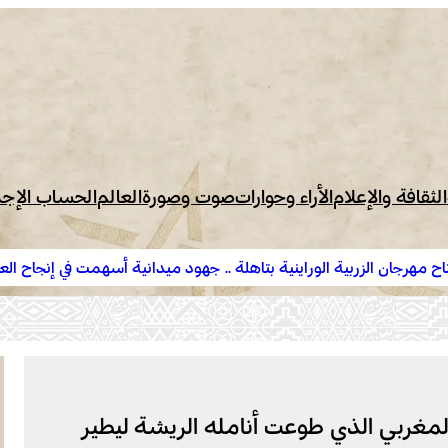
الثقافة والإعلام
الأراء وحوارات
صوت وصورة
العالم
الحساب الإج
مهرجان الزربية الوراينية بتاهلة .. جهود ميدانية أسهمت في إنجاح العر
مغربي الذي طوعت أنامله الريشة ليطير