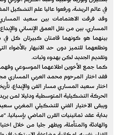
في عالم الريشة، ورفعوا عاليا علم التشكيل المغ
وقد فرقت الاهتمامات بين سعيد المساري و
المساري، بين من نقل العمق الإنساني والإبداع ا
بينهما هو كونهما قامتان كبيرتان كل في م
وتطلعهما للتميز دون حد الانبهار بالأضواء الت
وتقديم الجديد لكن بهدوء وثبات.
كما جمع الأخوين اطلاعهما الموسوعي وفهمهما ا
فقد اختار المرحوم محمد العربي المساري مجال 
اختار سعيد المساري مسار الفن والإبداع، تأريخا
الحركة التشكيلية المتوسطية ودليلا لمن يريد أ
بداية عقد ثمانينيات القرن الماضي بإسبانيا، “
والهادئة والمتأملة، ويظهر جليا من خلال اختي
الفنان نفسه، إمكانية مضاعفة الاستكشاف وا