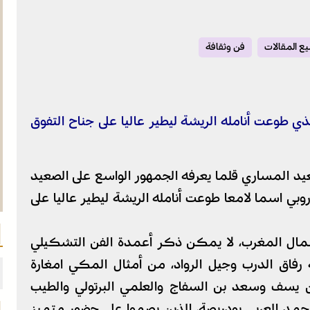
ع المقالات
فن وثقافة
 طوعت أنامله الريشة ليطير عاليا على جناح التفوق
يد المساري قلما يعرفه الجمهور الواسع على الصعيد
روبي اسما لامعا طوعت أنامله الريشة ليطير عاليا على
شمال المغرب، لا يمكن ذكر أعمدة الفن التشكيلي
اق الدرب وجيل الرواد، من أمثال المكي امغارة
ن يسف وسعد بن السفاج والعلمي البرتولي والطيب
محمد العربي بودريصة، الذين بصموا على حضور متميز