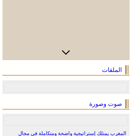
كأس أمم إفريقيا للسيدات 2026 .. المنتخب المغربي يواصل
الملفات
مشواره المتميز بالتأهل إلى المربع الذهبي و يحجز تذكرة
العبور إلى مونديال البرازيل 2027
صوت وصورة
المغرب يمتلك إستراتيجية واضحة ومتكاملة في مجال