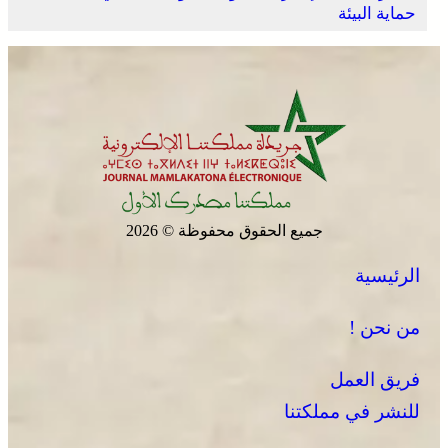
حماية البيئة
عروة وثقى لا تنفصم .. التلاحم التاريخي بين العرش والشعب
ضامن السيادة ومجهض الفتن
جميع الحقوق محفوظة © 2026
الرئيسية
“الداخلية” تتعقب تحركات انتخابية مبكرة
من نحن !
فريق العمل
للنشر في مملكتنا