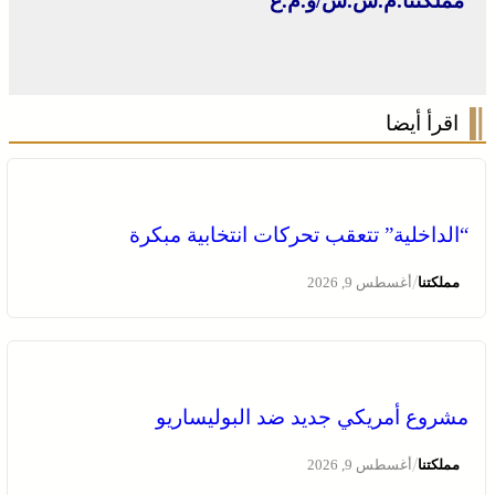
مملكتنا.م.ش.س/و.م.ع
اقرأ أيضا
“الداخلية” تتعقب تحركات انتخابية مبكرة
/
مملكتنا
أغسطس 9, 2026
عروة وثقى لا تنفصم .. التلاحم التاريخي بين العرش والشعب
ضامن السيادة ومجهض الفتن
مشروع أمريكي جديد ضد البوليساريو
/
مملكتنا
أغسطس 9, 2026