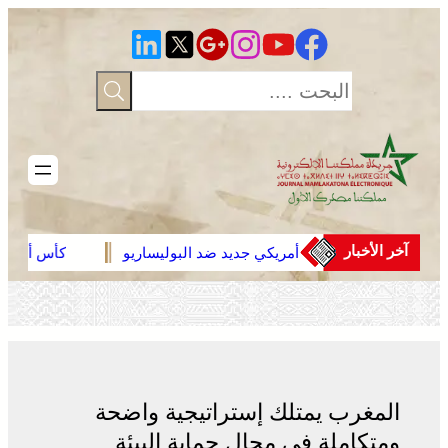
تخطى
إلى
المحتوى
آخر الأخبار
مشروع أمريكي جديد ضد البوليساريو
المنتخب المغربي
المتميز بالتأهل إ
يحجز تذكرة العبور
2027
المغرب يمتلك إستراتيجية واضحة
ومتكاملة في مجال حماية البيئة