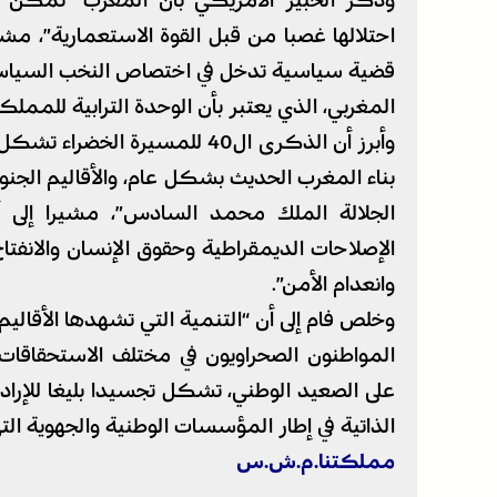
وذكر الخبير الأمريكي بأن المغرب “تمكن من
احتلالها غصبا من قبل القوة الاستعمارية”، مشي
قضية سياسية تدخل في اختصاص النخب السياس
المغربي، الذي يعتبر بأن الوحدة الترابية للمملكة
وأبرز أن الذكرى ال40 للمسيرة 
بناء المغرب الحديث بشكل عام، والأقاليم الج
الجلالة الملك محمد السادس”، مشيرا إلى أ
الإصلاحات الديمقراطية وحقوق الإنسان والانفتا
وانعدام الأمن”.
وخلص فام إلى أن “التنمية التي تشهدها الأقالي
المواطنون الصحراويون في مختلف الاستحقاقات
على الصعيد الوطني، تشكل تجسيدا بليغا للإرا
الذاتية في إطار المؤسسات الوطنية والجهوية ال
مملكتنا.م.ش.س