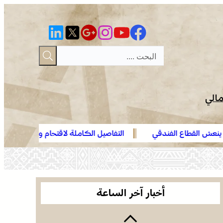
مالي
دقي
التفاصيل الكاملة لاقتحام ولي العهد مياه سبتة المحتلة عل
العثور على جثة مقطعة الأطراف داخل عشة بمنطقة
الهدهد !
منابع بوزملان والتحقيقات متواصلة لكشف ملابسات
الجريمة
وجدة .. توقيف هولندي مبحوث عنه دولياً من طرف
“الأنتربول” للاشتباه في ارتباطه بشبكة إجرامية عابرة
أخبار آخر الساعة
للحدود
الرباط في صيف سياحي استثنائي .. ارتفاع الإقبال ينعش
القطاع الفندقي