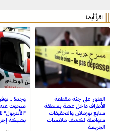
اقرأ أيضا
العثور على جثة مقطعة
وجدة .. توق
الأطراف داخل عشة بمنطقة
مبحوث عنه د
منابع بوزملان والتحقيقات
“الأنتربول” ل
متواصلة لكشف ملابسات
بشبكة إجرام
الجريمة