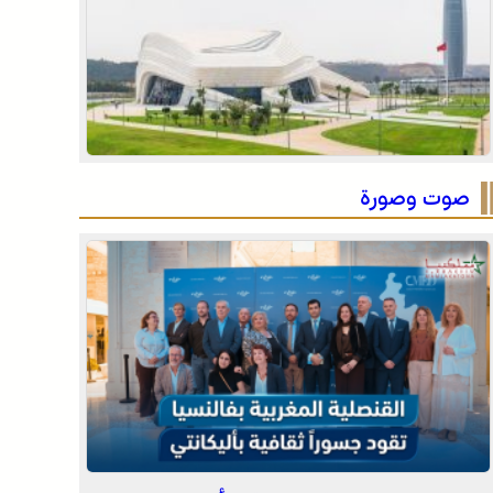
للحدود
الرباط في صيف سياحي استثنائي .. ارتفاع الإقبال ينعش
القطاع الفندقي
التفاصيل الكاملة لاقتحام ولي العهد مياه سبتة المحتلة
على لسان الهدهد !
صوت وصورة