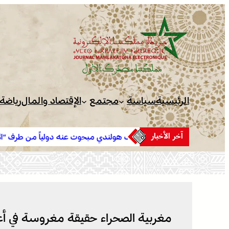
تخطى
إلى
المحتوى
الرئيسية
سياسة
مجتمع
الإقتصاد والمال
رياضة
آخر الأخبار
دة .. توقيف هولندي مبحوث عنه دولياً من طرف “الأنتربول” للاشتباه
 ارتباطه بشبكة إجرامية عابرة للحدود
مغربية الصحراء حقيقة مغروسة في أ