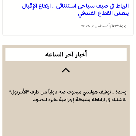
الرباط في صيف سياحي استثنائي .. ارتفاع الإقبال
ينعش القطاع الفندقي
العثور على جثة مقطعة الأطراف داخل عشة بمنطقة منابع
بوزملان والتحقيقات متواصلة لكشف ملابسات الجريمة
/
مملكتنا
أغسطس 7, 2026
أخبار آخر الساعة
وجدة .. توقيف هولندي مبحوث عنه دولياً من طرف “الأنتربول”
للاشتباه في ارتباطه بشبكة إجرامية عابرة للحدود