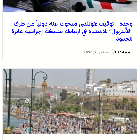
وجدة .. توقيف هولندي مبحوث عنه دولياً من طرف
“الأنتربول” للاشتباه في ارتباطه بشبكة إجرامية عابرة
للحدود
/
مملكتنا
أغسطس 7, 2026
التفاصيل الكاملة لاقتحام ولي العهد مياه سبتة المحتلة على
لسان الهدهد !