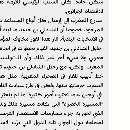
سكن حادة. كان السبب الرئيسي للأزمة هبوط
للاقتصاد الجزائري.
سارع المغرب إلى إرسال كلّ أنواع المساعدات
المرجوة، خصوصا أن الشاذلي بن جديد ما لبث أن
في الانتخابات البلدية. أثار هذا الفوز مخاوف ا
حاول الشاذلي بن جديد القيام بخطوات في اتجاه 
مغربي ولا شيء آخر غير ذلك، وأن الـ”بوليس
المغرب. ولكن، مع رحيل الشاذلي بن جديد، تل
خط أنابيب للغاز في الصحراء المغربية. مثل هذ
المغرب حرمانها منها، ولكن في ظلّ سيادته الثاب
في أربعين عاما تغيّرت أمور كثيرة. ما لم يتغيّر
“المسيرة الخضراء” التي كانت مسيرة ملك وش
الذي لحق به جراء ممارسات الاستعمار الفرن
لمصلحة دول الجوار. تلك الدول التي بزّت الاس