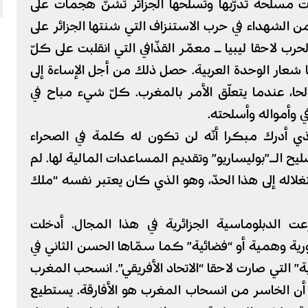
سلّحة تدرّبها وتسلّحها الجزائر تشنّ هجمات على
 الشهداء في حرب الاستنزاف التي شنتها الجزائر على
 لاحقا ليبيا ـ معمّر القذّافي التي انقلبت على كلّ
ا شعار الوحدة العربية. حصل ذلك من أجل الإساءة إلى
لحا، عندما يتعلّق الأمر بالمغرب. كلّ شيء مباح في
ي وأمواله وأسلحته.
ذي أدرك مبكرا أنّه لن تكون له كلمة في الصحراء
ليح الـ”بوليساريو” وتقديم المساعدات المالية لها. لم
لاله إلى هذا الحدّ، وهو الذي كان يعتبر نفسه “ملك
 الدبلوماسية الجزائرية في هذا المجال. أدخلت
ية وهمية أو “فضائية” كما سمّاها الحسن الثاني في
” التي صارت لاحقا “الاتحاد الأفريقي”. انسحب المغرب
 أن الخاسر من انسحاب المغرب هو الأفارقة. يستطيع