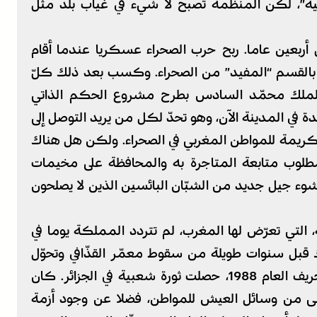
قية”، لكن المنظمة تصبح لا شيء في غياب بلد مثل
أربعين عاما. ربح حرب الصحراء عسكريا عندما أقام
ف بالقسم “المفيد” من الصحراء. وكسب بعد ذلك كلّ
ا الملك محمّد السادس بطرح مشروع الحكم الذاتي
ة في المدينة الآن، وهو تحدّ لكل من يريد التوصل إلى
الكريمة للمواطن المغربي في الصحراء. ولكن هل هناك
لمطلوب متابعة المتاجرة به والمحافظة على مخيمات
شوء جيل جديد من الشبّان البائسين الذين لا يصلحون
التي تعرّض لها المغرب، لم تتردد المملكة يوما في
 قبل سنوات طويلة من سقوط معمّر القذّافي وتحوّل
ليبيا إلى مصدر تهديد لكلّ دول المنطقة. في خريف العام 1988، حصلت ثورة شعبية في الجزائر. كان
أدنى من وسائل العيش للمواطن، فضلا عن وجود أزمة