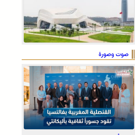
للحدود
الرباط في صيف سياحي استثنائي .. ارتفاع الإقبال ينعش
القطاع الفندقي
التفاصيل الكاملة لاقتحام ولي العهد مياه سبتة المحتلة
على لسان الهدهد !
صوت وصورة