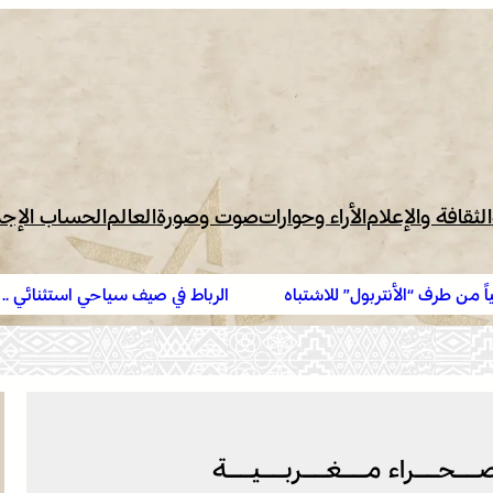
الثقافة والإعلام
الأراء وحوارات
صوت وصورة
العالم
الحساب الإج
شتباه
الرباط في صيف سياحي استثنائي .. ارتفاع الإقبال ينعش القط
لصــحــراء مــغــربــيــة