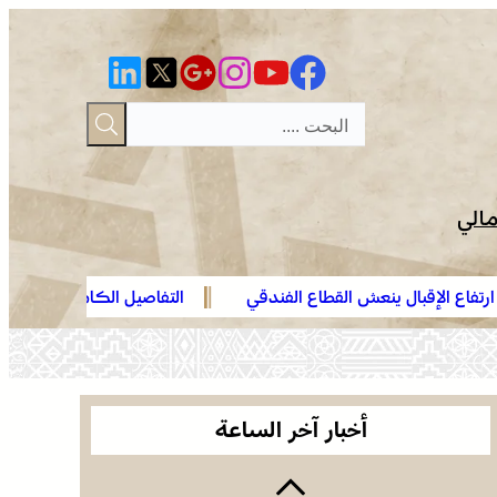
مالي
اع الفندقي
التفاصيل الكاملة لاقتحام ولي العهد مياه سبتة الم
العثور على جثة مقطعة الأطراف داخل عشة بمنطقة
الهدهد !
منابع بوزملان والتحقيقات متواصلة لكشف ملابسات
الجريمة
وجدة .. توقيف هولندي مبحوث عنه دولياً من طرف
“الأنتربول” للاشتباه في ارتباطه بشبكة إجرامية عابرة
أخبار آخر الساعة
للحدود
الرباط في صيف سياحي استثنائي .. ارتفاع الإقبال ينعش
القطاع الفندقي