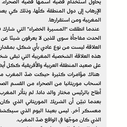
يحاول استخدام قضية اسمها قضية الصحراء،
الإرهاب إلى دول المنطقة كلّها، وذلك كي 
المغربية ومن استقرارها.
عندما انطلقت “المسيرة الخضراء” التي شارك 
الحدث مفاجأة سوى للذين لا يعرفون شيئا عن ا
العلاقة ليست من نوع عادي بأي شكل، بمقدار ما 
هذه العلاقة الشخصية المغربية التي تبقى شخ
على صعيد المنطقة العربية والأفريقية ككل أيضا
هناك مؤامرات كثيرة حيكت ضدّ المغرب منذ اس
انسحاب موريتانيا من الصحراء من القسم الص
أطاح بالرئيس مختار والد دادا. لم يتأثر المغرب
بعدما تبيّن أن الشريك الموريتاني الذي كان
معسكر آخر. ليس بعيدا اليوم الذي سيكشف ف
الذي كان موجّها في الواقع ضدّ المغرب.