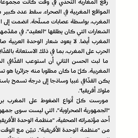
رفع المغاربة التحدي في وقت كانت مجموعات م
المواقع المغربية في الصحراء. سقط عدد كبير من
المغرب، بواسطة عصابات مسلّحة. انضمت إلى الحرب
الشعارات التي كان يطلقها “العقيد”، في مقدّمه
المغرب أيضا. لا يعود شعار الوحدة العربية صا
الحرب على المغرب، بما في ذلك الاستعانة بالقذّاف
ما لبث الحسن الثاني أن استوعب القذّافي ال
المغربية. كلّ ما كان مطلوبا منه جزائريا هو تس
يكن القذّافي غبيا وساذجا إلى درجة تسمح باستغ
ملوك أفريقيا”.
مورست كلّ أنواع الضغوط على المغرب برعت
“الجمهورية الصحراوية”، التي ليست سوى جمهور
أحد مؤتمراته الصحفية، “منظمة الوحدة الأفريقية
من “منظمة الوحدة الأفريقية”. تبيّن مع الوقت