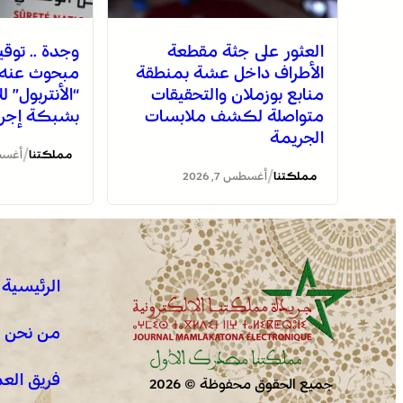
العثور على جثة مقطعة
وجدة .. توق
الأطراف داخل عشة بمنطقة
مبحوث عنه د
منابع بوزملان والتحقيقات
“الأنتربول” ل
متواصلة لكشف ملابسات
بشبكة إجرام
الجريمة
/
مملكتنا
أغسطس 7
/
مملكتنا
أغسطس 7, 2026
الرئيسية
من نحن !
فريق الع
جميع الحقوق محفوظة © 2026