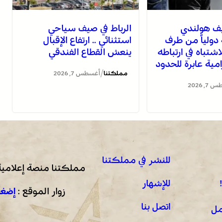
يف هولندي
الرباط في صيف سياحي
ولياً من طرف
استثنائي .. ارتفاع الإقبال
لاشتباه في ارتباطه
ينعش القطاع الفندقي
ية عابرة للحدود
/
مملكتنا
أغسطس 7, 2026
, 2026
للنشر في مملكتنا
مملكتنا منصة إعلامية
للإشهار
زوار الموقع :
إضغط
اتصل بنا
مل