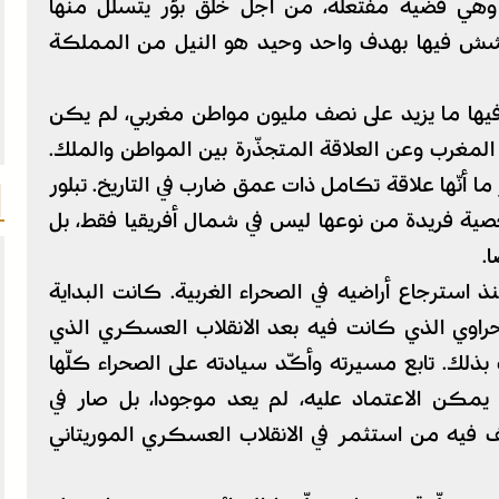
 وهي قضية مفتعلة، من أجل خلق بؤر يتسلل منها
يعشش فيها بهدف واحد وحيد هو النيل من المملكة
فيها ما يزيد على نصف مليون مواطن مغربي، لم يكن
لمغرب وعن العلاقة المتجذّرة بين المواطن والملك.
أنّها علاقة تكامل ذات عمق ضارب في التاريخ. تبلور
صية فريدة من نوعها ليس في شمال أفريقيا فقط، بل
.
ترجاع أراضيه في الصحراء الغربية. كانت البداية
حراوي الذي كانت فيه بعد الانقلاب العسكري الذي
 بذلك. تابع مسيرته وأكّد سيادته على الصحراء كلّها
 يمكن الاعتماد عليه، لم يعد موجودا، بل صار في
يه من استثمر في الانقلاب العسكري الموريتاني