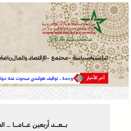
تخطى
إلى
المحتوى
الرئيسية
سياسة
مجتمع
الإقتصاد والمال
رياضة
آخر الأخبار
وجدة .. توقيف هولندي مبحوث عنه دولياً من طرف “الأنتربول” للا
في ارتباطه بشبكة إجرامية عابرة للحدود
بـعـد أربعين عـامـا … ا