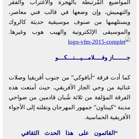
المواضيع المُرتبطة بالهجرة والاغتراب والفقر
والتهميش، وإن وضعها في قالب فني معاصر،
ويستلهمها من صنوف موسيقية حديثة كالروك
والموسيقى الإلكترونية والهيب هوب وغيرها.
جـــــــاز وفــــلامـــيـــنـــكـــو
كما أدت فرقة “أبافوكي” من جنوب أفريقيا وصلات
غنائية من وحي الجاز الأفريقي، حيث أمتعت هذه
الفرقة المؤلفة من ثلاثة شُبان قادمين من ضواحي
مدينة “كيبتاون” جمهور المهرجان ونقلته إلى الأجواء
الأفريقية الحماسية.
“القائمون على هذا الحدث الثقافي