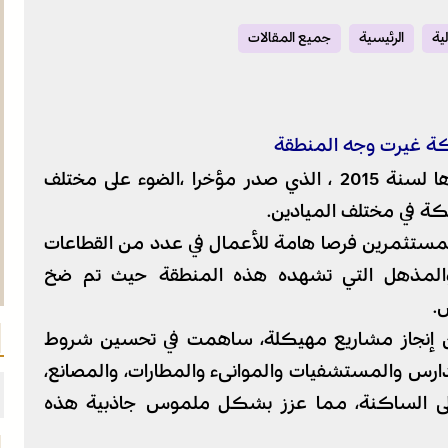
ية
الرئيسية
جميع المقالات
ملكة غيرت وجه المنطقة
سلطت مجموعة (أوكسفورد بيزنس) في تقريرها لسنة 2015 ، الذي صدر مؤخرا ،الضوء على مختلف
لكة في مختلف الميادين.
 للمستثمرين فرصا هامة للأعمال في عدد من القطاعات
يع والمذهل التي تشهده هذه المنطقة حيث تم ضخ
.
من إنجاز مشاريع مهيكلة، ساهمت في تحسين شروط
دارس والمستشفيات والموانىء والمطارات، والمصانع،
 على الساكنة، مما عزز بشكل ملموس جاذبية هذه