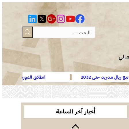
مالي
 مدريد حتى 2032
انطلاق الدورة الأولى من مه
يقظة أمنية وتنظيم محكم يواكبان افتتاح مهرجان
الزربية الوراينية بتاهلة .. جهود ميدانية أسهمت في
إنجاح العرس الثقافي
عائلة فقير تناشد الملك التدخل لاسترجاع الجثمان من
إيطاليا والدفن بالمغرب
أخبار آخر الساعة
فينيسيوس جونيور يمدد عقده مع ريال مدريد حتى
2032