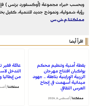
وبحسب خبراء مجموعة (أوكسفورد بزنس ) فإن دين
رؤية شمولية، ونموذج جديد للتنمية، كفيل بخل
مملكتنا.م.ش.س
اقرأ أيضا
يقظة أمنية وتنظيم محكم
عائلة فقير 
يواكبان افتتاح مهرجان
التدخل لاست
الزربية الوراينية بتاهلة .. جهود
من إيطاليا 
ميدانية أسهمت في إنجاح
/
مملكتنا
أغسطس 6
العرس الثقافي
/
مملكتنا
أغسطس 6, 2026