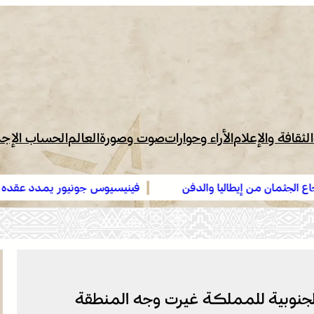
الثقافة والإعلام
الأراء وحوارات
صوت وصورة
العالم
الحساب الإج
لجثمان من إيطاليا والدفن
فينيسيوس جونيور يمدد عقده مع ريال
 الجنوبية للمملكة غيرت وجه المنطقة