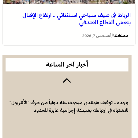
الرباط في صيف سياحي استثنائي .. ارتفاع الإقبال
ينعش القطاع الفندقي
العثور على جثة مقطعة الأطراف داخل عشة بمنطقة منابع
بوزملان والتحقيقات متواصلة لكشف ملابسات الجريمة
/
مملكتنا
أغسطس 7, 2026
أخبار آخر الساعة
وجدة .. توقيف هولندي مبحوث عنه دولياً من طرف “الأنتربول”
للاشتباه في ارتباطه بشبكة إجرامية عابرة للحدود