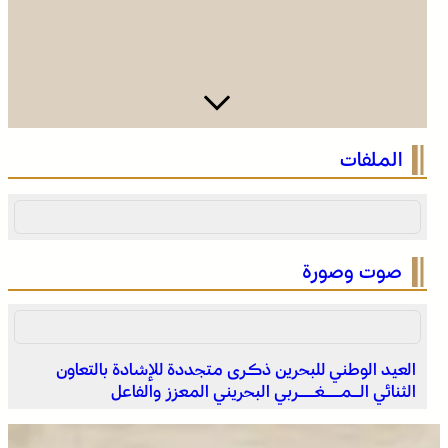
الرباط في صيف سياحي استثنائي .. ارتفاع الإقبال ينعش القطاع
الملفات
الفندقي
صوت وصورة
العيد الوطني للبحرين ذكرى متجددة للإشادة بالتعاون
الثنائي الـمــغــربي البحريني المعزز والفاعل
التفاصيل الكاملة لاقتحام ولي العهد مياه سبتة المحتلة على
لسان الهدهد !