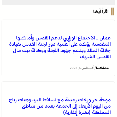
اقرأ أيضا
عمان .. الاجتماع الوزاري لدعم القدس وأماكنها
المقدسة يؤكد على أهمية دور لجنة القدس بقيادة
جلالة الملك ويدعم جهود اللجنة ووكالة بيت مال
القدس الشريف
/
مملكتنا
أغسطس 5, 2026
المختبر الوطني للشرطة العلمية والتقنية التابع للمديرية
موجة حر وزخات رعدية مع تساقط البرد وهبات رياح
العامة للأمن الوطني، يحصل على شهادة الاعتماد والمطابقة
من اليوم الأربعاء إلى الجمعة بعدد من مناطق
والجودة بالمعيار الدولي “ISO/CEI 17025”
المملكة (نشرة إنذارية)