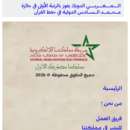
الــمــغــربــي الدويك يفوز بالرتبة الأولى في جائزة
مـحـمـد الـسـادس الدولية في حفظ القرآن
المختبر الوطني للشرطة العلمية والتقنية التابع للمديرية
العامة للأمن الوطني، يحصل على شهادة الاعتماد والمطابقة
والجودة بالمعيار الدولي “ISO/CEI 17025”
جميع الحقوق محفوظة © 2026
الرئيسية
عمان .. الاجتماع الوزاري لدعم القدس وأماكنها المقدسة
يؤكد على أهمية دور لجنة القدس بقيادة جلالة الملك
من نحن !
ويدعم جهود اللجنة ووكالة بيت مال القدس الشريف
فريق العمل
للنشر في مملكتنا