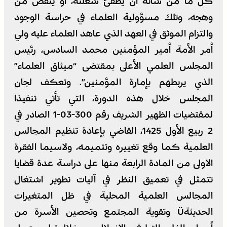
كل ما من شأنه أن يطفئ شعلته، أو ينقص من
وهجه، وتلك مسؤولية العلماء في حراسة الوجود
والتزام الموثق في العهد الذي عاهد العلماء عليه ولي
أمر الأمة أمير المؤمنين محمد السادس، رئيس
المجلس العلمي الأعلى بمقتضى “ميثاق العلماء”
الذي يربطهم بإمارة المؤمنين”. وتعكف لجان
المجلس خلال هذه الدورة، التي تأتي تنفيذا
لمقتضيات الظهير الشريف رقم 300-03-1 الصادر في
2 ربيع الأول 1425، القاضي بإعادة تنظيم المجالس
العلمية كما وقع تغييره وتتميمه، ولاسيما الفقرة
الاولى من المادة الرابعة منها على دراسة عدة قضايا
تتمثل في تعميق النظر في آليات تطوير اشتغال
المجالس العلمية المحلية في ظل المتغيرات
الحديثةÜ وتقوية المجتمع وتحصين الأسرة من