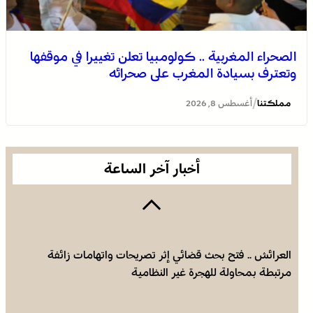
الصحراء المغربية .. كولومبيا تعلن تغييرا في موقفها
وتعترف بسيادة المغرب على صحرائه
برقية تعزية ومواساة من أسرة جريدة “مملكتنا” إلى الأستاذ
النقيب مولاي سليمان العمراني في وفاة شقيقه الأكبر
/
مملكتنا
أغسطس 8, 2026
المرحوم مُّحمد العمراني
أخبار آخر الساعة
العرائش .. فتح بحث قضائي إثر تصريحات واتهامات زائفة
مرتبطة بمحاولة للهجرة غير النظامية