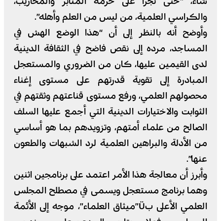
شاء، “حتى تجرأ على حرمة المنابر والمحاريب،
والكراسي العلمية، من ليس من العلم وأهله”.
وأوضح أنه بالنظر إلى أن “هذا الوضع الهش في
المساجد، مرده إلى نقص فاضح في الثقافة الدينية
لدى القيمين عليها، كان من الضروري والمستعجل
المبادرة إلى تقوية قدرتهم على مستوى إغناء
محصولهم العلمي، ورفع مستوى قناعتهم وثقتهم في
الثوابت والاختيارات الدينية التي أجمع عليها السلف
الصالح من علماء أمتهم، وتزويدهم بما هو أساسي
من الأدلة والبراهين العلمية لرد الشبهات والطعون
عنها”.
وأبرز أن معالجة هذا الأمر اعتمد على برنامجين اثنين
وهما برنامج مستعجل ويسمى في مصطلح المجلس
العلمي الأعلى بÜ”ميثاق العلماء”، موجه إلى الأئمة