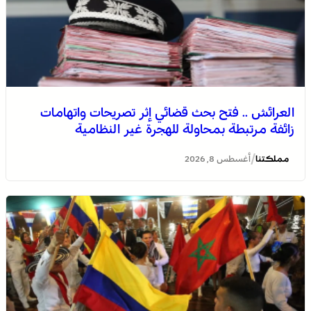
العرائش .. فتح بحث قضائي إثر تصريحات واتهامات
زائفة مرتبطة بمحاولة للهجرة غير النظامية
/
مملكتنا
أغسطس 8, 2026
الصحراء المغربية .. كولومبيا تعلن تغييرا في موقفها وتعترف
بسيادة المغرب على صحرائه