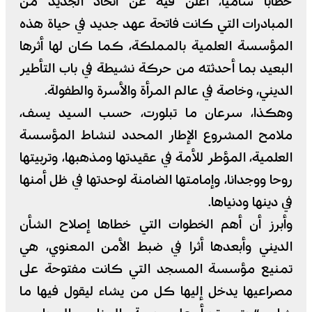
خطابا ساميا، أعلن فيه عن اتخاذ الجديد من
المبادرات التي كانت فاتحة عهد جديد في حياة هذه
المؤسسة العلمية بالمملكة، كما كان لها أثرها
البعيد بما أحدثته من حركة نشيطة في باب التأطير
الديني، وخاصة في عالم المرأة والأسرة والطفولة.
وهكذا، سرعان ما تبلورت، حسب السيد يسف،
ملامح المشروع الإطار المحدد لنشاط المؤسسة
العلمية، المؤطر للأمة في عقيدتها ومذهبها، وتربيتها
روحا ووجدانا، وإمامتها الضامنة لوحدتها في ظل أمنها
في دينها ودنياها.
وأبرز أن أهم الخطوات التي خطاها إصلاح الشأن
الديني وأبعدها أثرا في ضبط الأمن المعنوي، هي
تمنيع مؤسسة المسجد التي كانت مفتوحة على
مصراعيها يدخل إليها كل من يشاء ليقول فيها ما