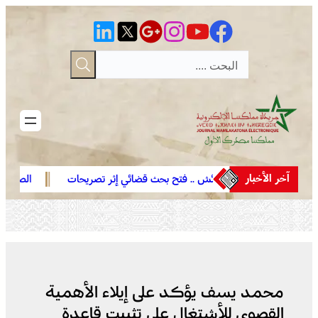
تخطى
إلى
المحتوى
آخر الأخبار
العرائش .. فتح بحث قضائي إثر تصريحات
الصحراء المغربية .. 
واتهامات زائفة مرتبطة بمحاولة للهجرة
في موقفها وتعترف ب
غير النظامية
صحرائه
محمد يسف يؤكد على إيلاء الأهمية
القصوى للأشتغال على تثبيت قاعدة