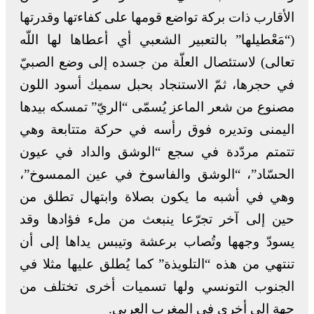
الأقارب ذات بركة تواضع قومها على كفاءتها وقدرتها
(“مَعْطيلها” بالتعبير الشعبي أي أعطاها لها اللّه
تعالى) لاستئصال العلّة من جسده إلى وضع الصبيّ
في حجرها، ثمّ الاستنجاد بحبل سميك أسود اللون
مصنوع من شعر الماعز يُسمّى “الريّ” تمسكه بيدها
اليمنى وتديره فوق رأسه في حركة متتابعة وهي
تتمتم مردّدة في سجع “الوشق والداد في عيون
الحسّاد”، “الوشق والفاسوخ في عين الممسوخ”،
وهي في أشبه ما يكون بصلاة وابتهال تطلق من
حين إلى آخر تجرّعا ينبعث من ملء فؤادها وقد
يسودّ وجهها وتُصاب برعشة وتيبس يداها إلى أن
تنتهي من هذه “التلويذة” كما يُطلق عليها مثلا في
الجنوب التونسي ولها تسميات أخرى تختلف من
جهة إلى أخرى في المغرب العربي.