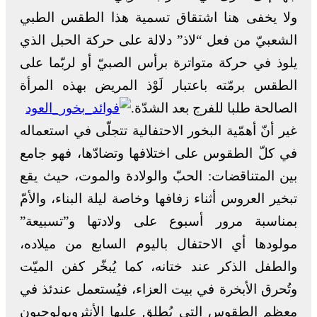
ولا يخفى هنا اشتقاق تسمية هذا الطقس الطبي
الشعبيّ من فعل “لاذ” دلالة على حركة الحبل الذي
يلوذ في حركة متواترة برأس الصبيّ أو لربّما على
الطقس برمّته باعتبار لَوْذ المريض بهذه المرأة
الصالحة طلبا للفرج بعد الشدّة.
غير أنّ أهمّية البخور الاحتفالية تتجلّى في استعماله
في كلّ الطقوس على اختلافها وتضادّها، فهو جامع
بين المتناقضات: الحبّ والولادة والموت، حيث يقع
تبخير العروس أثناء زفافها وخاصة ليلة البناء، والأمّ
بمناسبة مرور أسبوع على ولادتها و”تسبيعة”
مولودها أي الاحتفال باليوم السابع من ميلاده،
والطفل الذكر عند ختانه، كما يُبخّر كفن الميّت
وتُحرق الأبخرة في بيت العزاء، فيُستعمل عندئذ في
معظم الطقوس التي يُطلق عليها الأنثروبولوجيون