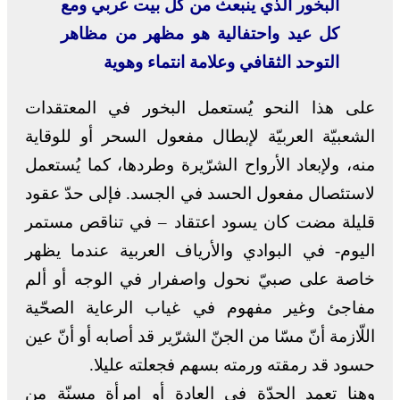
البخور الذي ينبعث من كل بيت عربي ومع
كل عيد واحتفالية هو مظهر من مظاهر
التوحد الثقافي وعلامة انتماء وهوية
على هذا النحو يُستعمل البخور في المعتقدات
الشعبيّة العربيّة لإبطال مفعول السحر أو للوقاية
منه، ولإبعاد الأرواح الشرّيرة وطردها، كما يُستعمل
لاستئصال مفعول الحسد في الجسد. فإلى حدّ عقود
قليلة مضت كان يسود اعتقاد – في تناقص مستمر
اليوم- في البوادي والأرياف العربية عندما يظهر
خاصة على صبيّ نحول واصفرار في الوجه أو ألم
مفاجئ وغير مفهوم في غياب الرعاية الصحّية
اللّازمة أنّ مسّا من الجنّ الشرّير قد أصابه أو أنّ عين
حسود قد رمقته ورمته بسهم فجعلته عليلا.
وهنا تعمد الجدّة في العادة أو امرأة مسنّة من