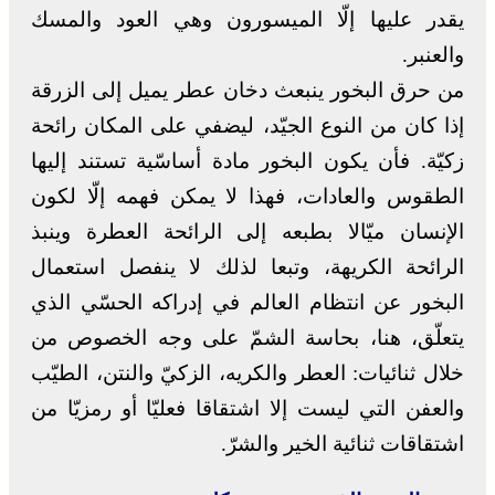
يقدر عليها إلّا الميسورون وهي العود والمسك
والعنبر.
من حرق البخور ينبعث دخان عطر يميل إلى الزرقة
إذا كان من النوع الجيّد، ليضفي على المكان رائحة
زكيّة. فأن يكون البخور مادة أساسّية تستند إليها
الطقوس والعادات، فهذا لا يمكن فهمه إلّا لكون
الإنسان ميّالا بطبعه إلى الرائحة العطرة وينبذ
الرائحة الكريهة، وتبعا لذلك لا ينفصل استعمال
البخور عن انتظام العالم في إدراكه الحسّي الذي
يتعلّق، هنا، بحاسة الشمّ على وجه الخصوص من
خلال ثنائيات: العطر والكريه، الزكيّ والنتن، الطيّب
والعفن التي ليست إلا اشتقاقا فعليّا أو رمزيّا من
اشتقاقات ثنائية الخير والشرّ.