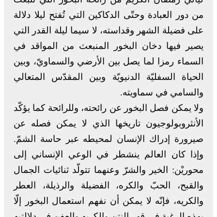
من دور العبادة وحتّى الدكاكين التي تُفتح ليلا دلالة
على فضيلة الشهر وقداسته، لا سيما ليلة القدر التي
يصير فيها دخان البخور المنبعث من المواقد في
السماء رمزا لما يصل بين الأرضي والسماويّ، وبين
الحياة السفليّة الدنيويّة وبين المقدّس المتعالي
والسامي في سماويته.
ولا يمكن فصل البخور عن رائحته، وللرائحة كما يؤكّد
الأنثروبولوجيون تاريخها الذي لا يمكن فصله عن
صيرورة إدراك الإنسان لمحيطه عبر حاسة الشمّ.
وإذا كان العالم ينشطر في الوعي الإنساني إلى
محوريْن: الخير والشرّ وعنهما تتولّد ثنائيات الجمال
والقبح، الحبّ والكره، الفضيلة والرذيلة، العطر
والكريه، فإنّه لا يمكن أن نفهم استعمال البخور إلّا
بهذه الرغبة في قهر النتن والكريه والعفن في دلالتيه