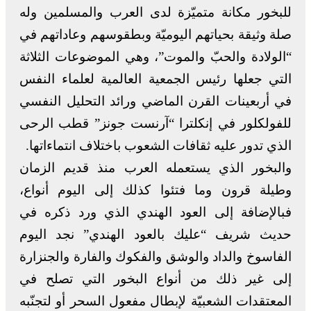
للبخور مكانة متميّزة لدى العرب والمسلمين وله
صلة وثيقة بحياتهم اليوميّة وبطقوسهم وعاداتهم في
“الولادة والحبّ والموت”، وهي الموضوعات الثلاثة
التي جعلها رئيس الجمعية العالمية لعلماء النفس
في أربعينات القرن الماضي ورائد التحليل النفسي
للفولكلور في إنكلترا “آرنست جونز” قطب الرحى
الذي تدور عليه ثقافات الشعوب باختلاف انتماءاتها.
والبخور الذي يستعمله العرب منذ قديم الزمان
وطيلة قرون وما فتئوا كذلك إلى اليوم أنواع،
فبالإضافة إلى العود الهندي الذي ورد ذكره في
حديث شريف “عليك بالعود الهندي” نجد اليوم
الفاسوخ والداد والوشق والفكوك والفارة والجنزارة
إلى غير ذلك من أنواع البخور التي تصلح في
المعتقدات الشعبيّة لإبطال مفعول السحر أو لتجنّبه