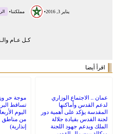
يناير 3, 2016
•
مملكتنا
•
الر
كـل عـام والـع
اقرأ أيضا
عمان .. الاجتماع الوزاري
موجة حر وز
لدعم القدس وأماكنها
تساقط البرد
المقدسة يؤكد على أهمية دور
اليوم الأربع
لجنة القدس بقيادة جلالة
من مناطق ا
الملك ويدعم جهود اللجنة
إنذارية)
ووكالة بيت مال القدس