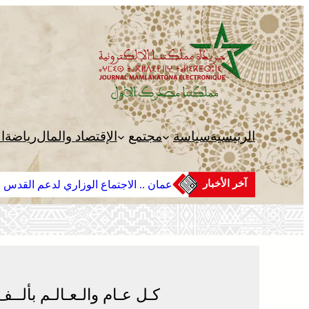
تخطى
إلى
المحتوى
الرئيسية
سياسة
مجتمع
الإقتصاد والمال
رياضة
ا
آخر الأخبار
عمان .. الاجتماع الوزاري لدعم القدس 
كـل عـام والـعـالـم بألــف