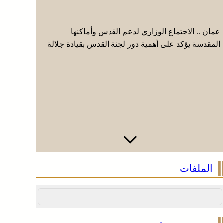
عمان .. الاجتماع الوزاري لدعم القدس وأماكنها
موجة حر و
المقدسة يؤكد على أهمية دور لجنة القدس بقيادة جلالة
من اليوم ا
الملك ويدعم جهود اللجنة ووكالة بيت مال القدس
(نشرة إنذا
الشريف
الملفات