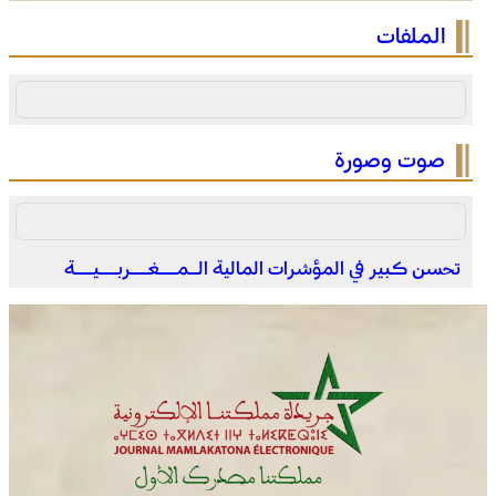
الملتقى الدولي للمهاجر بالفقيه بن صالح يستقطب أزيد من 3
الملفات
آلاف من مغاربة العالم ويعزز الدينامية الاقتصادية بالإقليم
صوت وصورة
تحسن كبير في المؤشرات المالية الـمــغــربــيــة
التوقيت الميسر .. بالقانون 59.24، المغرب يساير توجها جامعيا
عالميا