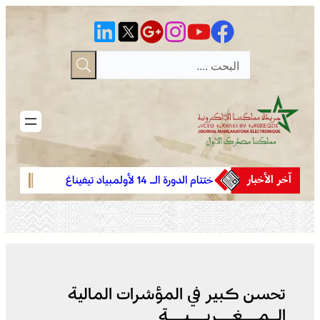
تخطى
إلى
المحتوى
آخر الأخبار
يحمل
اختتام الدورة الـ 14 لأولمبياد تيفيناغ
الملتقى الدو
الوطنية ضمن فعاليات مهرجان تيفاوين
العالم ويعزز ا
تحسن كبير في المؤشرات المالية
الـمــغــربــيــة