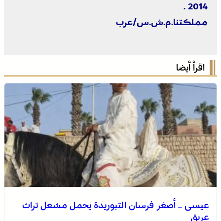
2014 .
مملكتنا.م.ش.س/عرب
اقرأ أيضا
عيسى .. أصغر فرسان التبوريدة يحمل مشعل تراث
عريق