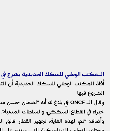
الـمكتب الوطني للسكك الحديدية يشرع في تجريب TGV بين طنجــــة والدار ا
الشروع فيها
وقال الـ ONCF في بلاغ له أنه “لضم
خبراء في القطاع السككي، والسلطات المدنية”.
وأضاف: “تم، لهذه الغاية، تجهيز القطار فائق
مختلف التجارب الديناميكية التي ستتم على ال