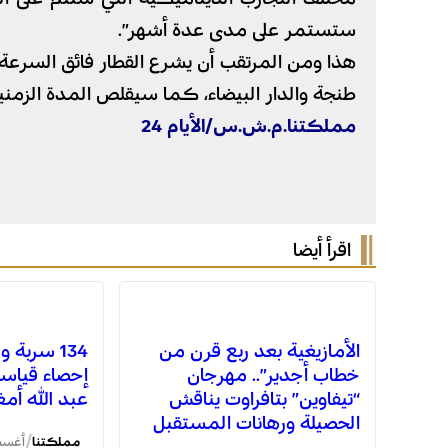
ستستمر على مدى عدة أشهر”.
هذا ومن المرتقب أن يشرع القطار فائق السرعة ف
طنجة والدار البيضاء، كما سيقلص المدة الزمنية 
مملكتنا.م.ش.س/الأيام 24
اقرأ أيضا
الأمازيغية بعد ربع قرن من
خطاب أجدير”.. مهرجان
إحصاء قياس
“تيفاوين” بتافراوت يناقش
عبد الله أمغ
الحصيلة ورهانات المستقبل
/
مملكتنا
أغسطس 8