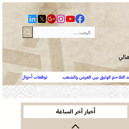
مالي
جسد التلاحم الوثيق بين العرش والشعب
توقعات أحوال الطقس لليوم السبت
الأمازيغية بعد ربع قرن من خطاب أجدير”.. مهرجان
“تيفاوين” بتافراوت يناقش الحصيلة ورهانات المستقبل
134 سربة و2140 فارسا في إحصاء قياسي لموسم مولاي
عبد الله أمغار
أخبار آخر الساعة
انتفاضة القنيطرة سنة 1954 تجسد التلاحم الوثيق بين
العرش والشعب والوحدة في الإرادة والمصير (الكثيري)