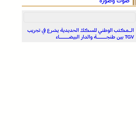
صوت وصورة
انتفاضة القنيطرة سنة 1954 تجسد التلاحم الوثيق بين
العرش والشعب والوحدة في الإرادة والمصير (الكثيري)
الـمكتب الوطني للسكك الحديدية يشرع في تجريب
توقعات أحوال الطقس لليوم السبت
TGV بين طنجــــة والدار البيضــــاء