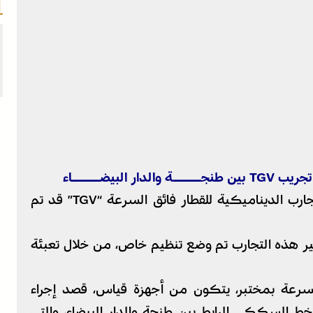
لبيضــــاء
أفاذ المكتب الوطني للسكك الحديدية أن التجارب الديناميكية للقطار فائق السرعة “TGV” قد تم
ان حسن سير هذه التجارب تم وضع تنظيم خاص، من خلال تعبئة
 السرعة بمختبر، يتكون من أجهزة قياس، قصد إجراء
خط السككي الرابط بين طنجة والدار البيضاء، والتي