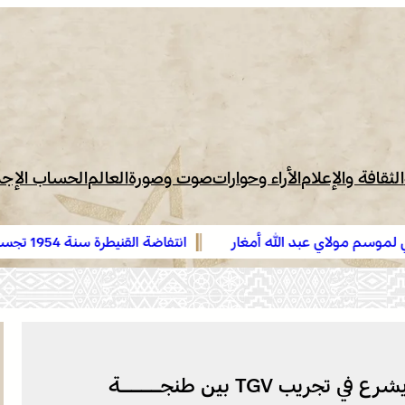
الثقافة والإعلام
الأراء وحوارات
صوت وصورة
العالم
الحساب الإج
انتفاضة القنيطرة سنة 1954 ت
والوحدة في الإرادة والمصير (الكثيري)
الـمكتب الوطني للسكك الحديدية يشرع في تجريب TGV بين طنجــــة