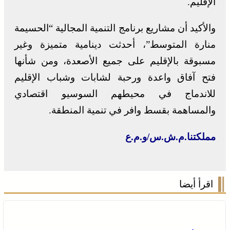
الإقليم.
والأكيد أن مشاريع برنامج التنمية المجالية “الحسيمة
منارة المتوسط”، أحدثت دينامية متميزة وغير
مسبوقة بالإقليم على جميع الأصعدة، ومن شأنها
فتح آفاق واعدة ورحبة لشابات وشباب الإقليم
للاندماج في محيطهم السوسيو اقتصادي
والمساهمة بقسط وافر في تنمية المنطقة.
مملكتنا.م.ش.س/و.م.ع
اقرأ أيضا