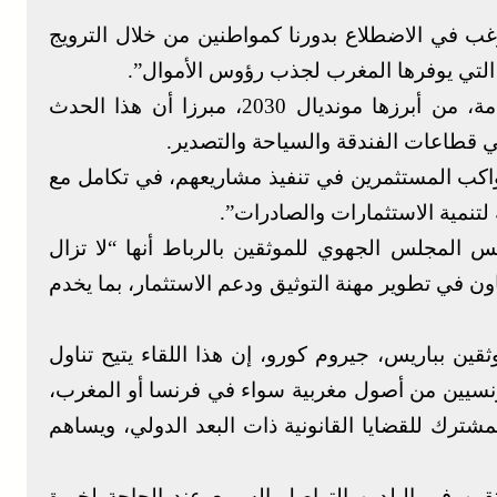
رغب في الاضطلاع بدورنا كمواطنين من خلال الترويج
ة التي يوفرها المغرب لجذب رؤوس الأموال”.
وأشار إلى أن المغرب يستعد لاستحقاقات هامة، من أبرزها مونديال 2030، مبرزا أن هذا الحدث
ي قطاعات الفندقة والسياحة والتصدير.
واكب المستثمرين في تنفيذ مشاريعهم، في تكامل مع
ة لتنمية الاستثمارات والصادرات”.
س المجلس الجهوي للموثقين بالرباط أنها “لا تزال
اون في تطوير مهنة التوثيق ودعم الاستثمار، بما يخدم
قين بباريس، جيروم كورو، إن هذا اللقاء يتيح تناول
فرنسيين من أصول مغربية سواء في فرنسا أو المغرب،
مشترك للقضايا القانونية ذات البعد الدولي، ويساهم
قين في البلدين التواصل السريع عند الحاجة لخبرة