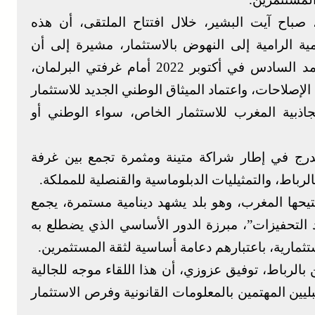
صباح آيت البشير، خلال افتتاح الملتقى، أن هذه
ية الرامية إلى النهوض بالاستثمار، مشيرة إلى أن
الخطاب الذي ألقاه صاحب الجلالة الملك محمد السادس في أكتوبر 2022 أمام غرفتي البرلمان،
لاحات، واعتماد الميثاق الوطني الجديد للاستثمار
لموسة لجاذبية المغرب للاستثمار الخاص، سواء الوطني أو
ندرج في إطار شراكة متينة ومثمرة تجمع بين غرفة
رباط، والتمثيليات الدبلوماسية والقنصلية للمملكة.
حها المغرب، وهو بلد يشهد دينامية مستمرة، يجمع
عدد التحفيزات”، مبرزة الدور الأساسي الذي يضطلع به
ثمارية، باعتبارهم دعامة أساسية لثقة المستثمرين.
الرباط، توفيق عزوزي، أن هذا اللقاء موجه للجالية
ليين المهتمين بالمعلومات القانونية وفرص الاستثمار