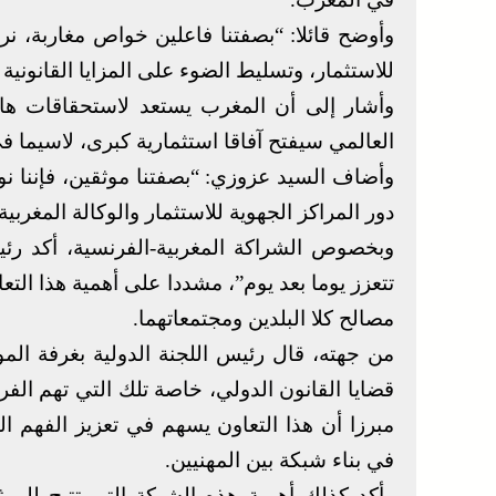
وأوضح قائلا: “بصفتنا فاعلين خواص مغاربة، ن
للاستثمار، وتسليط الضوء على المزايا القانوني
العالمي سيفتح آفاقا استثمارية كبرى، لاسيما ف
وأضاف السيد عزوزي: “بصفتنا موثقين، فإننا ن
دور المراكز الجهوية للاستثمار والوكالة المغربي
وبخصوص الشراكة المغربية-الفرنسية، أكد رئي
تتعزز يوما بعد يوم”، مشددا على أهمية هذا التع
مصالح كلا البلدين ومجتمعاتهما.
من جهته، قال رئيس اللجنة الدولية بغرفة الموث
قضايا القانون الدولي، خاصة تلك التي تهم ال
مبرزا أن هذا التعاون يسهم في تعزيز الفهم ال
في بناء شبكة بين المهنيين.
وأكد كذلك أهمية هذه الشبكة التي تتيح للموث