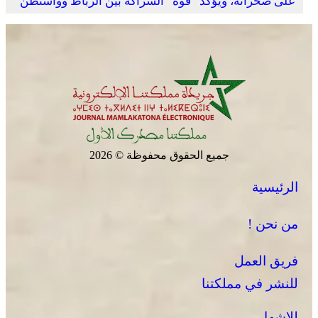
على صحرائه، ويؤكد “قوة” الشراكة بين الرباط وواشنطن
انطلاق الدورة الأولى من مهرجان السعيدية للموسيقى
جميع الحقوق محفوظة © 2026
الرئيسية
يقظة أمنية وتنظيم محكم يواكبان افتتاح مهرجان الزربية
الوراينية بتاهلة .. جهود ميدانية أسهمت في إنجاح العرس
من نحن !
الثقافي
فريق العمل
للنشر في مملكتنا
للإشهار