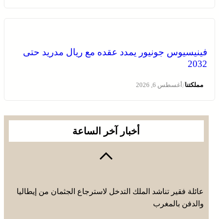
فينيسيوس جونيور يمدد عقده مع ريال مدريد حتى
2032
يقظة أمنية وتنظيم محكم يواكبان افتتاح مهرجان الزربية
الوراينية بتاهلة .. جهود ميدانية أسهمت في إنجاح العرس
/
مملكتنا
أغسطس 6, 2026
الثقافي
أخبار آخر الساعة
عائلة فقير تناشد الملك التدخل لاسترجاع الجثمان من إيطاليا
والدفن بالمغرب