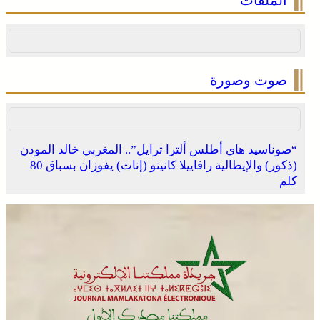
صوت وصورة
“صوناسيد هاي أطلس ألترا ترايل”.. المغربي خالد المودن
(ذكور) والإيطالية رافاييلا كانينو (إناث) يفوزان بسباق 80
كلم