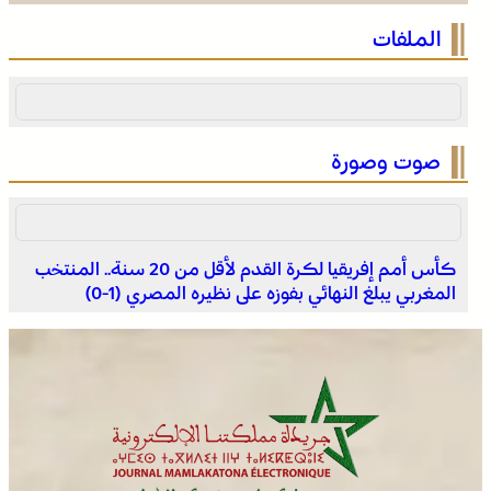
الصحراء المغربية .. كولومبيا تعلن تغييرا في موقفها وتعترف
الملفات
بسيادة المغرب على صحرائه
صوت وصورة
كأس أمم إفريقيا لكرة القدم لأقل من 20 سنة.. المنتخب
المغربي يبلغ النهائي بفوزه على نظيره المصري (1-0)
بولمان تفتتح الدورة الثانية لمهرجان الزعفران والنباتات الطبية
والعطرية وسط حضور واسع وكرنفال تراثي مميز