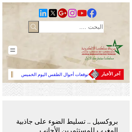
تخطى
إلى
المحتوى
آخر الأخبار
توقعات أحوال الطقس اليوم الخميس
عمان 
بالمغرب
وأماك
لجنة 
جهود 
الشر
بروكسيل .. تسليط الضوء على جاذبية
المغرب للمستثمرين الأجانب