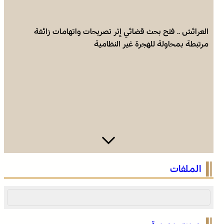
العرائش .. فتح بحث قضائي إثر تصريحات واتهامات زائفة
مرتبطة بمحاولة للهجرة غير النظامية
الصحراء المغربية .. كولومبيا تعلن تغييرا في موقفها وتعترف
الملفات
بسيادة المغرب على صحرائه