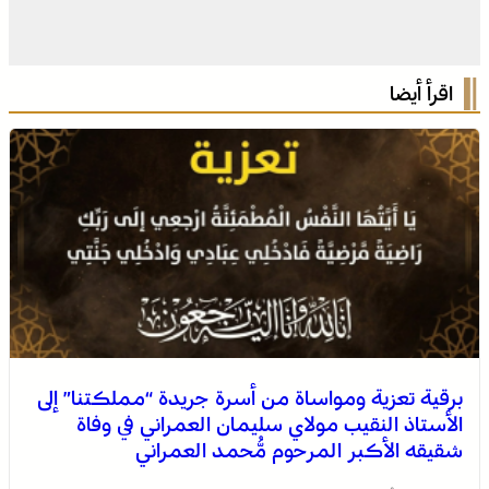
اقرأ أيضا
برقية تعزية ومواساة من أسرة جريدة “مملكتنا” إلى
الأستاذ النقيب مولاي سليمان العمراني في وفاة
شقيقه الأكبر المرحوم مُّحمد العمراني