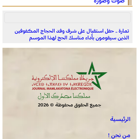
صوت وصورة
تمارة .. حفل استقبال على شرف وفد الحجاج المكفوفين
الذين سيقومون بأداء مناسك الحج لهذا الموسم
الصحراء المغربية .. كولومبيا تعلن تغييرا في موقفها وتعترف
بسيادة المغرب على صحرائه
جميع الحقوق محفوظة © 2026
الرئيسية
برقية تعزية ومواساة من أسرة جريدة “مملكتنا” إلى الأستاذ
النقيب مولاي سليمان العمراني في وفاة شقيقه الأكبر
من نحن !
المرحوم مُّحمد العمراني