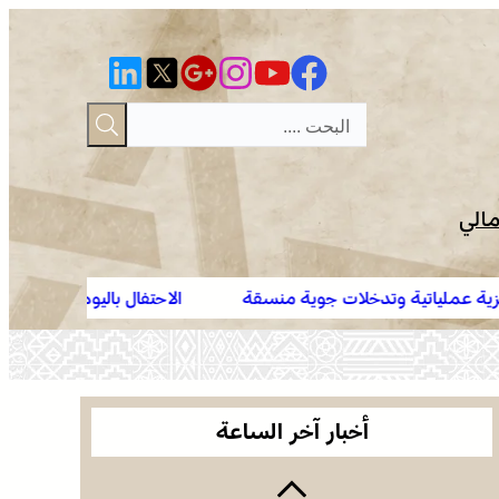
مالي
لات جوية منسقة
الاحتفال باليوم الوطني للمغاربة المقيمين بال
التعاون في مجال الهجرة .. إعادة القاصرين غير المرفوقين
المقيمون بالخارج في خدمة أوراش المغرب 2030”
مسألة مبدأ قائمة على التعليمات الملكية السامية
(مصدر دبلوماسي)
العرائش .. تخليد الذكرى الـ 448 لمعركة وادي
المخازن
أخبار آخر الساعة
القوات المسلحة الملكية .. جاهزية عملياتية وتدخلات
جوية منسقة لمكافحة حرائق الغابات