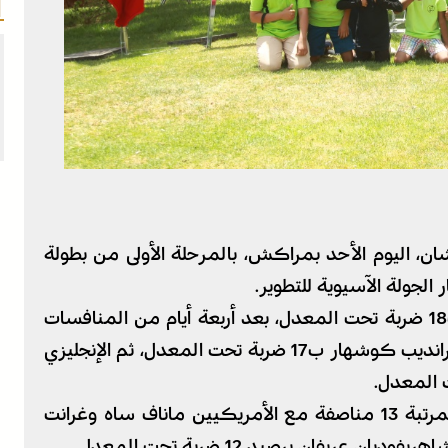
ان، اليوم الأحد بمراكش، بالمرحلة الأولى من بطولة
واحتل اللاعب الفليبيني الشاب المركز الأول ب18 ضربة تحت المعدل، بعد أربعة أيام من المنافسات
القوية بنادي الغولف سمانة، متبوعا بالهندي كرانديب كوشهار ب17 ضربة تحت المعدل، ثم الإنجليزي
وجاء اللاعب المغربي الشاب أيوب لغيراتي في المرتبة 13 مناصفة مع الأمريكيين ماناف ساه وغرانت
يفان برصيد 12 ضربة تحت المعدل.