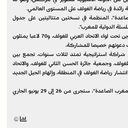
رائدة في رياضة الغولف على المستوى العالمي.
مغرب الصاعدة”، المنظمة في نسختين متتاليتين على جدول
لسلة الدولية للمغرب”.
وتعرف كل نسخة مشاركة أربعين لاعبا منضوين تحت لواء الاتحاد العربي للغولف، و70 لاعبا يمثلون
 تمت دعوتهم خصيصا للمشاركة.
ر شراكة استراتيجية تمتد لثلاث سنوات، تجمع بين
لغولف، وجمعية جائزة الحسن الثاني للغولف، والاتحاد
تشار رياضة الغولف في المنطقة، وإلهام الجيل الجديد
يشار إلى أن المرحلة الثانية من بطولة “نجوم المغرب الصاعدة”، ستجرى من 26 إلى 29 يونيو الجاري