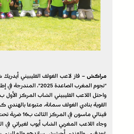
مراكش –
فاز لاعب الغولف الفليبيني أيدريك ش
“نجوم المغرب الصاعدة 2025″، المندرجة في إطار الجولة الآسيوية للتطوير.
فينالي ماسون في المركز الثالث ب16 ضربة تحت المعدل.
غودفري، والهندي أجيتيش ساندهو والماليزي شاهريفوديان عر