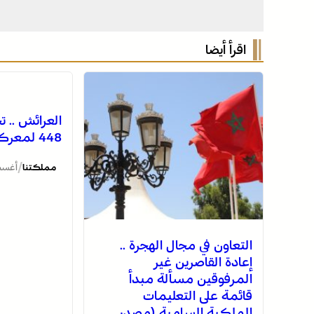
اقرأ أيضا
العرائش .. ت
448 لمعركة وادي المخازن
/
مملكتنا
أغسطس 6
التعاون في مجال الهجرة ..
إعادة القاصرين غير
المرفوقين مسألة مبدأ
قائمة على التعليمات
الملكية السامية (مصدر