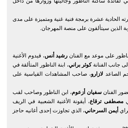
لفائدة ساكنة الناظور وجاليتها وزوارها من داخل
ته الحادية عشرة برمجة فنية غنية ومتميزة على مدى
اربة الذين سيتألقون على منصة المهرجان.
اظور على موعد مع الفنان
رشيد أنس
، قيدوم الأغنية
إلى جانب الفنانة
كوثر براني
، ابنة الناظور المتألقة في
جم الصاعد
لازارو
، صاحب المشاهدات القياسية على
حضور الفنان
سفيان أزعوم
، ابن الناظور وصاحب لقب
ي
مصطفى ترقاع
، أيقونة الأغنية الشعبية في الريف
لراي
أيمن السرحاني
، الذي تجاوزت إحدى أغانيه حاجز