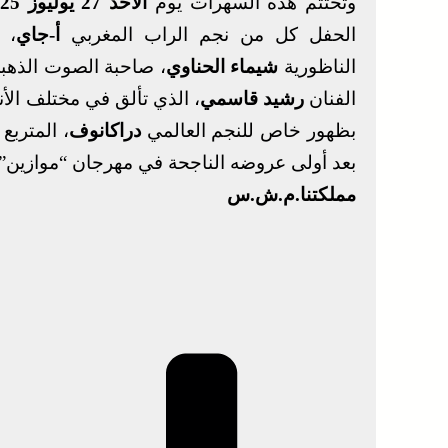
وتُختتم هذه السهرات يوم
الأحد 27 يوليوز 2025
الحفل كل من نجم الراب المغربي
أ-جاي
، 
الناظورية
شيماء الحناوي
، صاحبة الصوت الذهبي
الفنان
رشيد قاسمي
، الذي تألق في مختلف الأ
بظهور خاص للنجم العالمي
دراكانوف
، المتربع
بعد أولى عروضه الناجحة في مهرجان “موازين”.
مملكتنا.م.ش.س