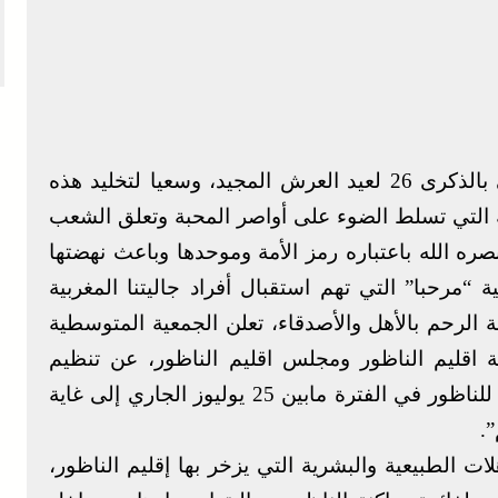
في إطار احتفالات الشعب المغربي بالذكرى 26 لعيد العرش المجيد، وسعيا لتخليد هذه
خية التي تسلط الضوء على أواصر المحبة وتعلق الشعب
ره الله باعتباره رمز الأمة وموحدها وباعث نهضتها
ة “مرحبا” التي تهم استقبال أفراد جاليتنا المغربية
ة الرحم بالأهل والأصدقاء، تعلن الجمعية المتوسطية
لة اقليم الناظور ومجلس اقليم الناظور، عن تنظيم
الدورة الحادية عشر من المهرجان المتوسطي للناظور في الفترة مابين 25 يوليوز الجاري إلى غاية
ات الطبيعية والبشرية التي يزخر بها إقليم الناظور،