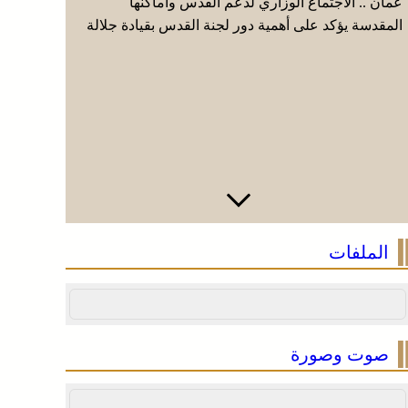
عمان .. الاجتماع الوزاري لدعم القدس وأماكنها
موجة حر و
المقدسة يؤكد على أهمية دور لجنة القدس بقيادة جلالة
من اليوم ا
الملك ويدعم جهود اللجنة ووكالة بيت مال القدس
(نشرة إنذا
الشريف
الملفات
صوت وصورة