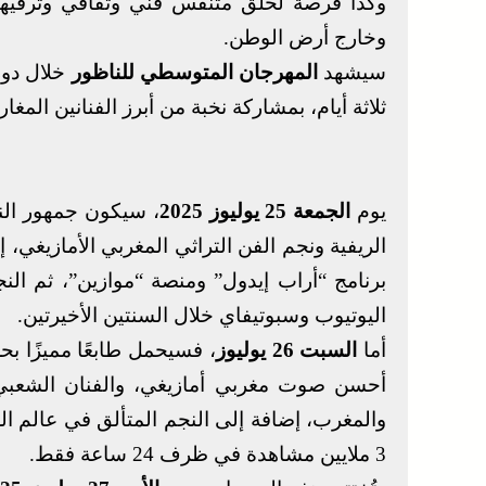
وكذا فرصة لخلق متنفس فني وثقافي وترفيهي 
وخارج أرض الوطن.
سيشهد
المهرجان المتوسطي للناظور
خلال دور
ثلاثة أيام، بمشاركة نخبة من أبرز الفنانين المغ
يوم
الجمعة 25 يوليوز 2025
، سيكون جمهور الن
الريفية ونجم الفن التراثي المغربي الأمازيغي، 
برنامج “أراب إيدول” ومنصة “موازين”، ثم الن
اليوتيوب وسبوتيفاي خلال السنتين الأخيرتين.
أما
السبت 26 يوليوز
، فسيحمل طابعًا مميزًا ب
أحسن صوت مغربي أمازيغي، والفنان الشعب
والمغرب، إضافة إلى النجم المتألق في عالم ا
3 ملايين مشاهدة في ظرف 24 ساعة فقط.