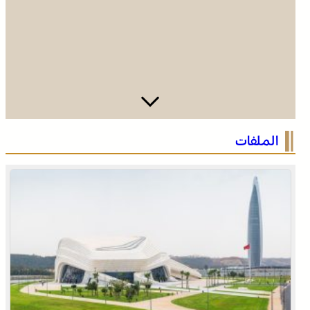
الرباط في صيف سياحي استثنائي .. ارتفاع الإقبال ينعش القطاع
الملفات
الفندقي