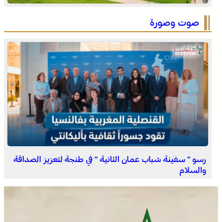
التفاصيل الكاملة لاقتحام ولي العهد مياه سبتة المحتلة على
لسان الهدهد !
صوت وصورة
العثور على جثة مقطعة الأطراف داخل عشة بمنطقة منابع
بوزملان والتحقيقات متواصلة لكشف ملابسات الجريمة
رسو ” سفينة شباب عمان الثانية ” في طنجة لتعزيز الصداقة
والسلام