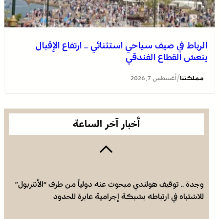
الرباط في صيف سياحي استثنائي .. ارتفاع الإقبال
ينعش القطاع الفندقي
العثور على جثة مقطعة الأطراف داخل عشة بمنطقة منابع
بوزملان والتحقيقات متواصلة لكشف ملابسات الجريمة
/
مملكتنا
أغسطس 7, 2026
أخبار آخر الساعة
وجدة .. توقيف هولندي مبحوث عنه دولياً من طرف “الأنتربول”
للاشتباه في ارتباطه بشبكة إجرامية عابرة للحدود