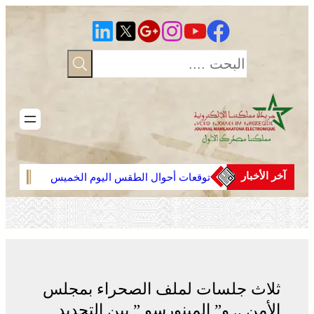
تخطى
إلى
المحتوى
آخر الأخبار
توقعات أحوال الطقس اليوم الخميس
عمان 
بالمغرب
وأماك
لجنة 
جهود 
الشر
ثلاث جلسات لملف الصحراء بمجلس
الأمن .. و” المينورسو ” بين التجديد