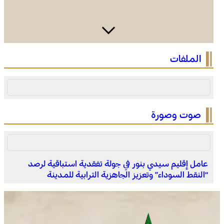
الصحراء المغربية .. كولومبيا تعلن تغييرا في موقفها وتعترف
الملفات
بسيادة المغرب على صحرائه
صوت وصورة
عامل إقليم سيدي بنور في جولة تفقدية استباقية لرصد
“النقط السوداء” وتعزيز الجاهزية الترابية للمدينة
بولمان تفتتح الدورة الثانية لمهرجان الزعفران والنباتات الطبية
والعطرية وسط حضور واسع وكرنفال تراثي مميز