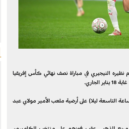
 نظيره النيجيري في مباراة نصف نهائي كأس إفريقيا
واجهة يوم الأربعاء 14 يناير (الساعة التاسعة ليلا) على أرضية ملعب الأمير مولاي عبد
لمربع الذهبي عقب فوزهم على منتخب الكاميرون