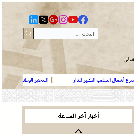
مالي
عب الكبير للدار
المختبر الوطني للشرطة العلمية والتقنية التاب
عمان .. الاجتماع الوزاري لدعم القدس وأماكنها
الوطني، يحصل على شهادة الاعتماد والمطابقة 
المقدسة يؤكد على أهمية دور لجنة القدس بقيادة
“ISO/CEI 17025”
جلالة الملك ويدعم جهود اللجنة ووكالة بيت مال
موجة حر وزخات رعدية مع تساقط البرد وهبات رياح
القدس الشريف
من اليوم الأربعاء إلى الجمعة بعدد من مناطق
أخبار آخر الساعة
المملكة (نشرة إنذارية)
صفقة بقيمة 2,68 مليار درهم تسرع أشغال الملعب
الكبير للدار البيضاء