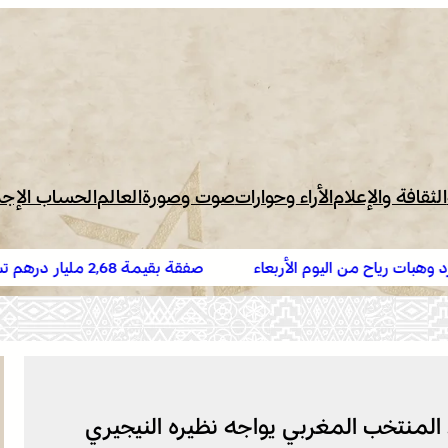
الثقافة والإعلام
الأراء وحوارات
صوت وصورة
العالم
الحساب الإج
م الأربعاء
صفقة بقيمة 2,68 مليار درهم تسرع أشغال المل
البيضاء
فريقيا للأمم (المغرب 2025) .. المنتخب المغربي يواجه نظيره النيجيري