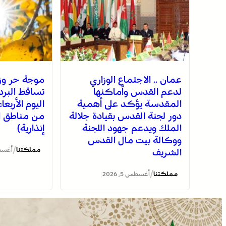
عمان .. الاجتماع الوزاري
موجة حر وز
لدعم القدس وأماكنها
تساقط البرد
المقدسة يؤكد على أهمية
اليوم الأربع
دور لجنة القدس بقيادة جلالة
من مناطق ا
الملك ويدعم جهود اللجنة
إنذارية)
ووكالة بيت مال القدس
/
مملكتنا
أغسطس 5
الشريف
/
مملكتنا
أغسطس 5, 2026