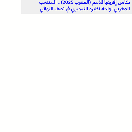
كأس إفريقيا للأمم (المغرب 2025) .. المنتخب
المغربي يواجه نظيره النيجيري في نصف النهائي