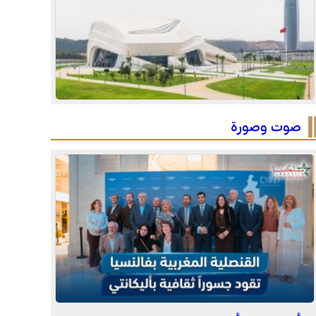
المملكة (نشرة إنذارية)
صفقة بقيمة 2,68 مليار درهم تسرع أشغال الملعب
الكبير للدار البيضاء
المختبر الوطني للشرطة العلمية والتقنية التابع
للمديرية العامة للأمن الوطني، يحصل على شهادة
الاعتماد والمطابقة والجودة بالمعيار الدولي “ISO/CEI
17025”
صوت وصورة