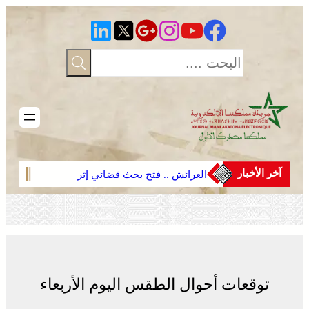
تخطى
إلى
المحتوى
آخر الأخبار
العرائش .. فتح بحث قضائي إثر
الصحر
تصريحات واتهامات زائفة مرتبطة
في م
بمحاولة للهجرة غير النظامية
على 
توقعات أحوال الطقس اليوم الأربعاء