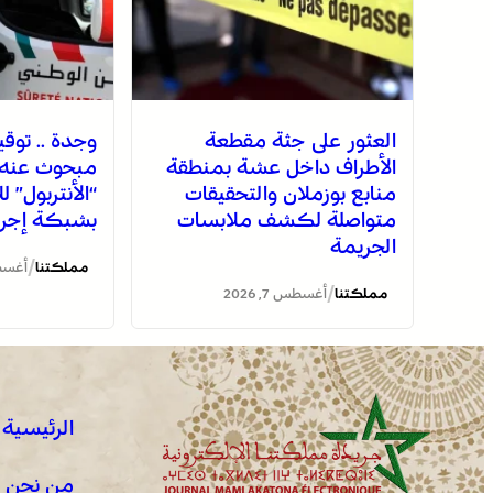
العثور على جثة مقطعة
وجدة .. توق
الأطراف داخل عشة بمنطقة
مبحوث عنه د
منابع بوزملان والتحقيقات
“الأنتربول” ل
متواصلة لكشف ملابسات
بشبكة إجرام
الجريمة
/
مملكتنا
أغسطس 7
/
مملكتنا
أغسطس 7, 2026
الرئيسية
من نحن !