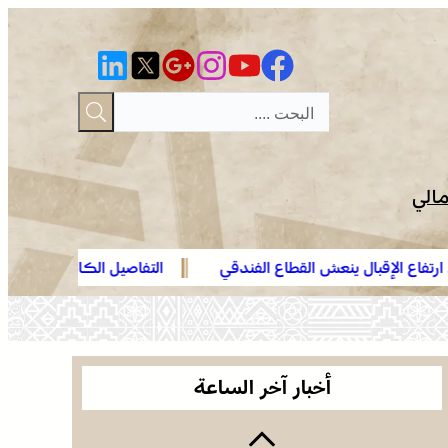
مالي
ش القطاع الفندقي
التفاصيل الكاملة لاقتحام ولي العهد مياه سب
العثور على جثة مقطعة الأطراف داخل عشة بمنطقة
الهدهد !
منابع بوزملان والتحقيقات متواصلة لكشف ملابسات
الجريمة
وجدة .. توقيف هولندي مبحوث عنه دولياً من طرف
“الأنتربول” للاشتباه في ارتباطه بشبكة إجرامية عابرة
أخبار آخر الساعة
للحدود
الرباط في صيف سياحي استثنائي .. ارتفاع الإقبال ينعش
القطاع الفندقي