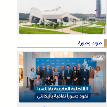
للحدود
الرباط في صيف سياحي استثنائي .. ارتفاع الإقبال ينعش
القطاع الفندقي
التفاصيل الكاملة لاقتحام ولي العهد مياه سبتة المحتلة
على لسان الهدهد !
صوت وصورة