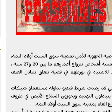
ة الجهوية للأمن بمدينة سوق السبت أولاد النمة،
مساء أمس الأحد 31 ماي 2026، من توقيف خمسة أشخاص تترواح أعمارهم ما بين 20 و27 سنة ،
للاشتباه في تورطهم في قضية تتعلق بتبادل العنف
وطني قد رصدت شريط فيديو تداوله مستعملو شبكات
تبادلون التهديد ويحوزون السلاح الأبيض في ظروف
العام بمدينة سوق السبت أولاد النمة.