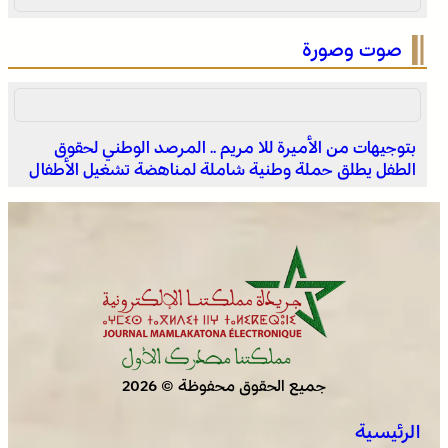
صوت وصورة
بتوجيهات من الأميرة للا مريم .. المرصد الوطني لحقوق
الطفل يطلق حملة وطنية شاملة لمناهضة تشغيل الأطفال
بولمان تفتتح الدورة الثانية لمهرجان الزعفران والنباتات الطبية
والعطرية وسط حضور واسع وكرنفال تراثي مميز
جميع الحقوق محفوظة © 2026
الرئيسية
العرائش .. فتح بحث قضائي إثر تصريحات واتهامات زائفة