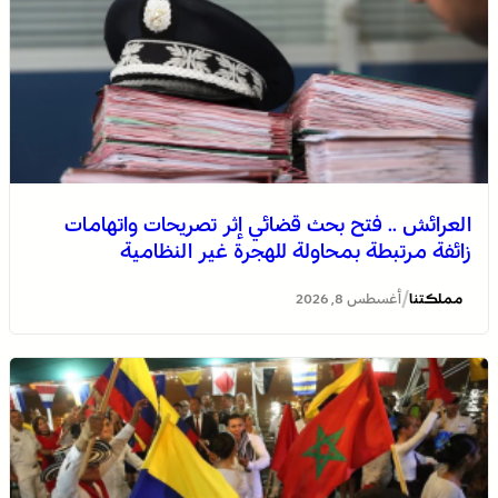
العرائش .. فتح بحث قضائي إثر تصريحات واتهامات
زائفة مرتبطة بمحاولة للهجرة غير النظامية
/
مملكتنا
أغسطس 8, 2026
الصحراء المغربية .. كولومبيا تعلن تغييرا في موقفها وتعترف
بسيادة المغرب على صحرائه