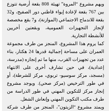
ويهم مشروع “المروة” تهيئة 808 بقعة أرضية تتوزع
بين 767 بقعة لإعادة إيواء قاطني دور الصفيح، و32
بقعة للاندماج الاجتماعي (الموازنة)، و7 بقع مخصصة
لإنجاز التجهيزات العمومية، وبقعتين أخريين
للأنشطة التجارية.
كما يروم هذا المشروع، المنجز من طرف مجموعة
العمران على مساحة إجمالية قدرها 24 هكتار، بناء
عدد من تجهيزات القرب، منها ما تم إنجازه (مدرسة،
إعدادية)، في حين تشارف أخرى على الانتهاء
(مسجد، مركز سوسيو- تربوي، مركز للشرطة)، أو
في طور الترخيص (مركز صحي). ويوجد مشروع
إنجاز مركز للتكوين المهني في طور الدراسة من
طرف مكتب التكوين المهني وإنعاش الشغل.
ويمتد مشروع “الزيتون”، المنجز من طرف شركة