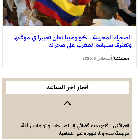
الصحراء المغربية .. كولومبيا تعلن تغييرا في موقفها
وتعترف بسيادة المغرب على صحرائه
برقية تعزية ومواساة من أسرة جريدة “مملكتنا” إلى الأستاذ
النقيب مولاي سليمان العمراني في وفاة شقيقه الأكبر
/
مملكتنا
أغسطس 8, 2026
المرحوم مُّحمد العمراني
أخبار آخر الساعة
العرائش .. فتح بحث قضائي إثر تصريحات واتهامات زائفة
مرتبطة بمحاولة للهجرة غير النظامية