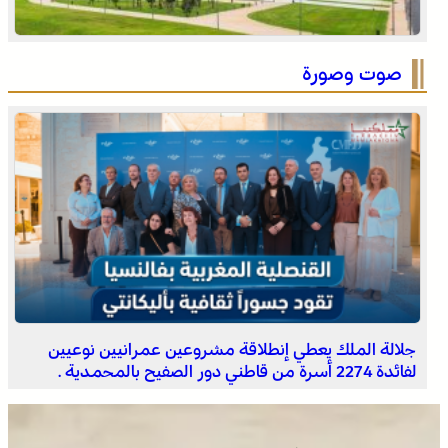
الصحراء المغربية .. كولومبيا تعلن تغييرا في موقفها وتعترف
بسيادة المغرب على صحرائه
صوت وصورة
برقية تعزية ومواساة من أسرة جريدة “مملكتنا” إلى الأستاذ
النقيب مولاي سليمان العمراني في وفاة شقيقه الأكبر
المرحوم مُّحمد العمراني
جلالة الملك يعطي إنطلاقة مشروعين عمرانيين نوعيين
لفائدة 2274 أسرة من قاطني دور الصفيح بالمحمدية .