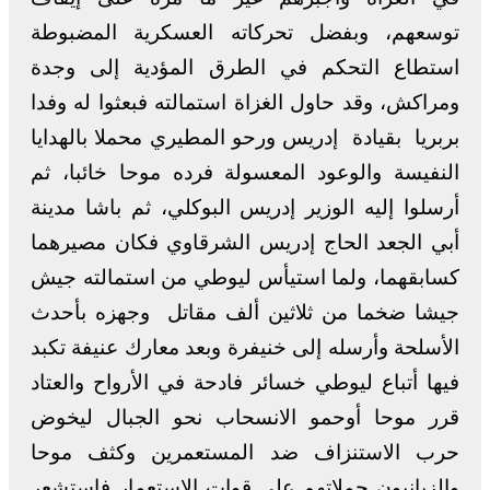
توسعهم، وبفضل تحركاته العسكرية المضبوطة
استطاع التحكم في الطرق المؤدية إلى وجدة
ومراكش، وقد حاول الغزاة استمالته فبعثوا له وفدا
بربريا بقيادة إدريس ورحو المطيري محملا بالهدايا
النفيسة والوعود المعسولة فرده موحا خائبا، ثم
أرسلوا إليه الوزير إدريس البوكلي، ثم باشا مدينة
أبي الجعد الحاج إدريس الشرقاوي فكان مصيرهما
كسابقهما، ولما استيأس ليوطي من استمالته جيش
جيشا ضخما من ثلاثين ألف مقاتل وجهزه بأحدث
الأسلحة وأرسله إلى خنيفرة وبعد معارك عنيفة تكبد
فيها أتباع ليوطي خسائر فادحة في الأرواح والعتاد
قرر موحا أوحمو الانسحاب نحو الجبال ليخوض
حرب الاستنزاف ضد المستعمرين وكثف موحا
والزيانيون حملاتهم على قوات الاستعمار فاستشعر