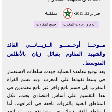
فبراير 22, 2015
•
مملكتنا
•
أعلام و رجالات المغرب
جميع المقالات
مــوحـــا أوحــمـــو الــزيـــانـــي القائد
والشهيد المقاوم بقبائل زيان بالأطلس
المتوسط .
بعد توقيع معاهدة الحماية جهدت سلطات الاستعمار
في بسط نفوذها على المغرب، وقد قسم الغزاة
المغرب إلى قسم نافع وآخر غير نافع معتمدين في
هذا التقسيم على أساس اقتصادي بحت، فكل
المناطق الغنية بالثروات نافعة في أعرافهم، أما
المناطق الفقيرة فلا يرجى منها نفع، ومن ثم اتجه