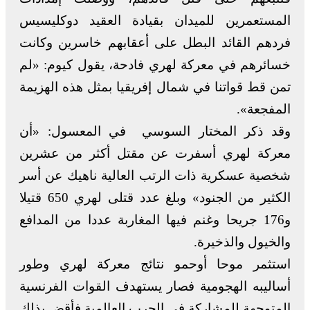
المستعمرين للميدان بقيادة العقيد دوكليسيس
فردهم القائد البطل على أعقابهم خاسرين وكانت
خسائرهم في معركة لهري فادحة، يقول كيوم: «لم
تمن قط قواتنا في شمال إفريقيا بمثل هذه الهزيمة
المفجعة».
وقد ذكر المختار السوسي في المعسول: «أن
معركة لهري أسفرت عن مقتل أكثر من عشرين
شخصية عسكرية ذات الرتب العالية ناهيك عن أسر
الكثير من الجنود» وبلغ عدد قتلى لهري 650 قتيلا
و176 جريحا وغنم فيها المغاربة عددا من المدافع
والخيول والذخيرة.
استثمر موحا أوحمو نتائج معركة لهري وطور
أساليبه الهجومية فصار يستهدف القوات الفرنسية
المتوجهة للمشاركة في الحرب العالمية فأقض بذلك