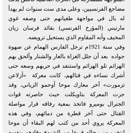
مضاجع الفرنسيين، وعلى مدى ست سنوات لم يهدأ
له بال في مواجهة طغيانهم حتى وصفه غوي
مارتيني (المؤرخ الفرنسي) بقائد فرسان زيان
المخيف وأنه المقاوم الذي يستحيل ترويضه.
وفي سنة 1921م ترجل الفارس الهمام عن صهوة
جواده بعد أن جلل الغزاة بالعار والشنار وألحق بهم
الهزائم تلو الهزائم واستنفد في حربهم وسعه حتى
أشرك نساءه في قتالهم، كانت معركة «أزلاعن
تزمورت» آخر معارك موحا أوحمو الزياني، وقد
جرت المعركة بتاويكلت حيث حاصرته قوات
الجنرال بوميرو فاتخذ بمعية رفاقه قرار مواصلة
القتال حتى آخر قطرة من دمائهم، وفي هذه
المعركة يروي أحد من كتب لهم البقاء أن موحا
انتخب من رجاله فريقا من الشيوخ وقادهم بنفسه