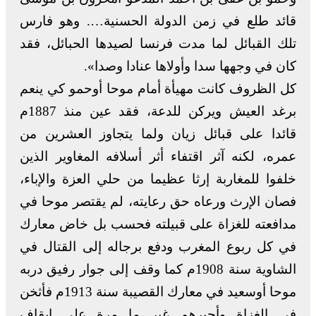
قائد طلع في زمن الدولة الحسنية…. وهو فارس
تلك القبائل لما مدت فرنسا لصيدها الحبائل، فقد
كان في وجهها سدا وأولاها عنادا وصدا».
كل الظروف كانت مهيأة أمام موحا أوحمو كي ينعم
برغد العيش ويركن للدعة، فقد عين منذ 1887م
قائدا على قبائل زيان ولما يتجاوز العشرين من
عمره، لكنه آثر اقتفاء أثر أسلافه المغاوير الذين
خلفوا للمغاربة إرثا عظيما من حلي العزة والإباء،
فصان الإرث ورعاه حق رعايته، لم يقتصر موحا في
مدافعته للغزاة على قبيلته فحسب بل خاض معارك
في كل ربوع المغرب ودفع برجاله إلى القتال في
الشاوية سنة 1908م كما وقف إلى جوار رفيق دربه
موحا أوسعيد في معارك القصيبة سنة 1913م فأثخن
في الغزاة وأجبرهم غير ما مرة على إيقاف