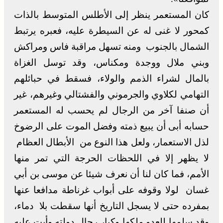
كان المستعمر ينظر إلى الأطلس المتوسط بالذات
كمحور لا غنى له عن السيطرة عليه، فعبره يرتبط
الشمال بالجنوب ومنه تسهل مراقبة فاس ومراكش
وبني ملال ووجدة ومكناس، وقد توسل الغزاة
بالمال لشراء الذمم والولاء، فسقط في حبائلهم
التهامي لكلاوي والجرموني والفشتالي وغيرهم، غير
أن صنفا آخر من الرجال لم يحسب له المستعمر
حسابه أبى أن يبيع ذمته وفضل الموت على الرضوخ
لذل الاستعمار، ولعل هذا النوع من الأبطال العظام
لا يظهر إلا في اللحظات الحرجة التي تمر منها
الأمم، فما كان لنا أن نعرف شيئا عن موسى بن أبي
غسان لولا وقوفه على أبواب غرناطة مدافعا عنها
بمفرده حتى لا يسجل التاريخ أنها سقطت بلا دماء،
وقد سلمها للعدو ملكها وكبار رجال دولته وأبت عليه