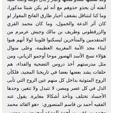
أنفته أن يحذو حذوهم مع أنه لم يكن شيئا مذكورا،
وما كنا لنتناقل بشغف أخبار طارق الفاتح المغوار لو
كان آثر الدعة والخمول، وما كان محمد القري
والزرقطوني وطريف بن مالك وجيش عرمرم من
المتقدمين والمتأخرين ليسكنوا قلوبنا لولا أنهم هبوا
لبناء مجد الأمة المغربية العظيمة، وعلى منوال
هؤلاء نسج الأسد الهصور موحا أوحمو الزياني، ومن
مثل مدرستهم أخذ دروس التضحية والفداء، هم
حلقات يشد بعضها بعضا في تاريخنا المجيد، فلكأن
الروح المتوثبة بداخل كل منهم عين الروح التي تأبى
الذل في كل عصر ومصر، لا تتبدل ولا تتغير، وحدها
الأجساد تختلف وتأخذ أشكالا مغايرة. يقول عنه
الفقيه أحمد بن قاسم المنصوري: «هو القائد محمد
وحمو بن عقى بن أحمد المدعو أمحزون بن موسى