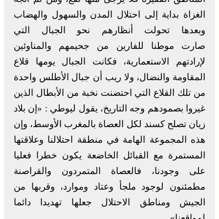
الغزاة بداية إلى احتلال المدن والسهول والهضاب
وبعدها تحولت أنظارهم نحو الجبال التي
صارت موطنا للفارين من جحيمهم والمناوئين
لإرادتهم الاستعمارية، فكانت الجبال يومها قلاع
المقاومة والنضال، ولا ريب أن جبال الأطلس واحدة
من تلك القلاع التي احتضنت نخبة من الأبطال الذين
غيروا بصمودهم وجه التاريخ، يقول ليوطي : «إن بلاد
زيان تصلح كسند لكل العصاة بالمغرب الأوسط، وإن
هذه المجموعة الهامة في منطقة احتلالنا وعلاقتها
المستمرة مع القبائل الخاضعة يكون خطرا فعليا
على وجودنا، فالعصاة المتمردون والقراصنة
مطمئنون لوجود ملجأ وعتاد وموارد، وقربها من
الجيش ومناطق الاحتلال جعلها تهديدا دائما
لمواقعنا».