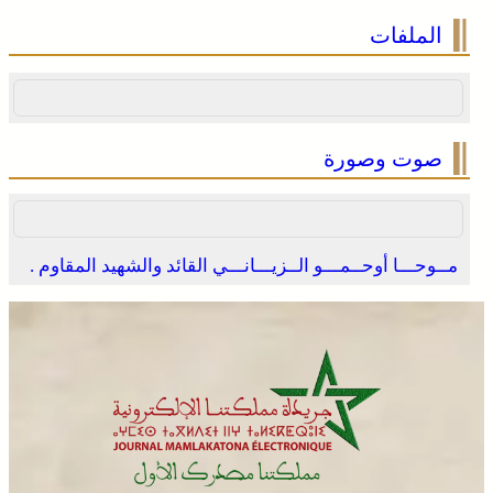
الملفات
صوت وصورة
مــوحـــا أوحــمـــو الــزيـــانـــي القائد والشهيد المقاوم .