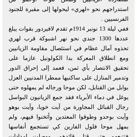
استدراجهم نحو «لهري» ليحولها إلى مقبرة للجنود
الفرنسيين .
ففي ليلة 13 نونبر 1914م تقدم لافيردور بقوات يبلغ
عددها 1300 جندي نحو نهر اشبوكة قرب لهري
تحذوه آمال عظام في استئصال مقاومة الزيانيين
ومع انطلاق المعركة بدا الكولونيل عازما على
تحقيق الانتصار بأي ثمن، فعمد إلى إحراق الدور
وتدمير المنازل على ساكنيها ممطرا المدنيين العزل
بوابل من القنابل، لكن موحا ورجاله لم يمهلوه حتى
يوغل في دماء الأبرياء فقد جمع الزيانيون البواسل
رجال القبائل المجاورة من آيت خويا، وآيت بوهو
وآيت بوحدو وطوقوا المعتدين وأثخنوا فيهم، ولم
يمهل موحا فلول الفارين كي تستجمع أنفاسها
فتتبعهم حتى قتل قائدهم، ووصلت إمدادات