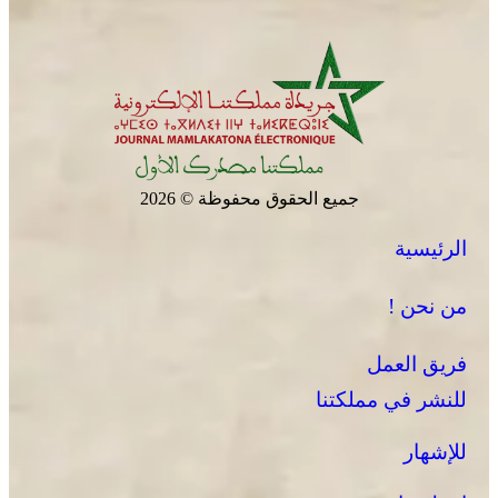
بسيادة المغرب على صحرائه
جميع الحقوق محفوظة © 2026
الرئيسية
برقية تعزية ومواساة من أسرة جريدة “مملكتنا” إلى الأستاذ
النقيب مولاي سليمان العمراني في وفاة شقيقه الأكبر
من نحن !
المرحوم مُّحمد العمراني
فريق العمل
للنشر في مملكتنا
للإشهار