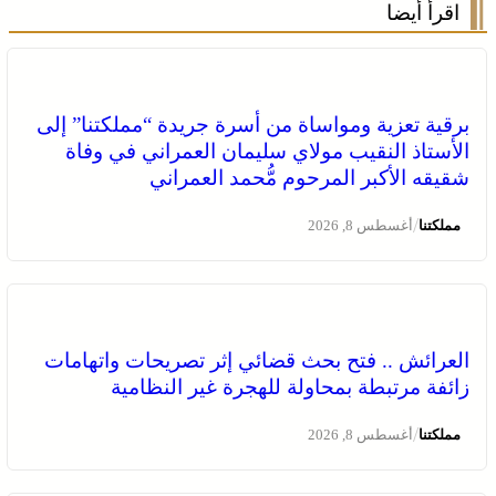
اقرأ أيضا
برقية تعزية ومواساة من أسرة جريدة “مملكتنا” إلى
الأستاذ النقيب مولاي سليمان العمراني في وفاة
شقيقه الأكبر المرحوم مُّحمد العمراني
/
مملكتنا
أغسطس 8, 2026
الصحراء المغربية .. كولومبيا تعلن تغييرا في موقفها وتعترف
بسيادة المغرب على صحرائه
العرائش .. فتح بحث قضائي إثر تصريحات واتهامات
زائفة مرتبطة بمحاولة للهجرة غير النظامية
/
مملكتنا
أغسطس 8, 2026