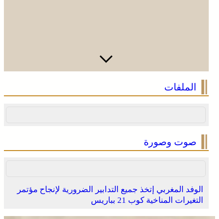
الصحراء المغربية .. كولومبيا تعلن تغييرا في موقفها وتعترف
الملفات
بسيادة المغرب على صحرائه
صوت وصورة
الوفد المغربي إتخذ جميع التدابير الضرورية لإنجاح مؤتمر
التغيرات المناخية كوب 21 بباريس
الصحراء المغربية .. كولومبيا تعلن تغييرا في موقفها وتعترف