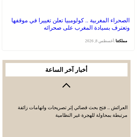
الصحراء المغربية .. كولومبيا تعلن تغييرا في موقفها
وتعترف بسيادة المغرب على صحرائه
برقية تعزية ومواساة من أسرة جريدة “مملكتنا” إلى الأستاذ
النقيب مولاي سليمان العمراني في وفاة شقيقه الأكبر
/
مملكتنا
أغسطس 8, 2026
المرحوم مُّحمد العمراني
أخبار آخر الساعة
العرائش .. فتح بحث قضائي إثر تصريحات واتهامات زائفة
مرتبطة بمحاولة للهجرة غير النظامية