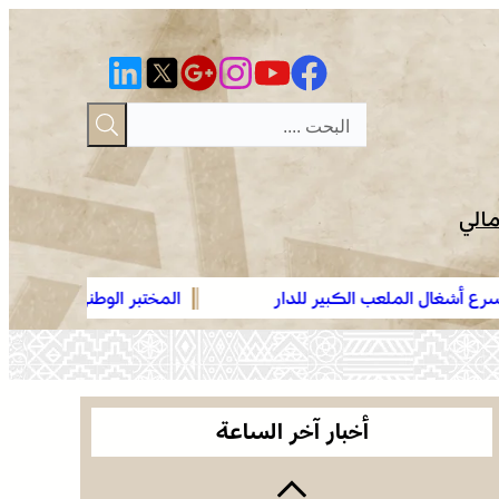
مالي
ال الملعب الكبير للدار
المختبر الوطني للشرطة العلمية والتقنية 
عمان .. الاجتماع الوزاري لدعم القدس وأماكنها
الوطني، يحصل على شهادة الاعتماد والمط
المقدسة يؤكد على أهمية دور لجنة القدس بقيادة
“ISO/CEI 17025”
جلالة الملك ويدعم جهود اللجنة ووكالة بيت مال
موجة حر وزخات رعدية مع تساقط البرد وهبات رياح
القدس الشريف
من اليوم الأربعاء إلى الجمعة بعدد من مناطق
أخبار آخر الساعة
المملكة (نشرة إنذارية)
صفقة بقيمة 2,68 مليار درهم تسرع أشغال الملعب
الكبير للدار البيضاء