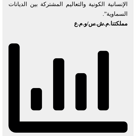
الإنسانية الكونية والتعاليم المشتركة بين الديانات
السماوية”.
مملكتنا.م.ش.س/و.م.ع