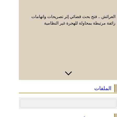
العرائش .. فتح بحث قضائي إثر تصريحات واتهامات
الصحراء ال
زائفة مرتبطة بمحاولة للهجرة غير النظامية
وتعترف بس
الملفات