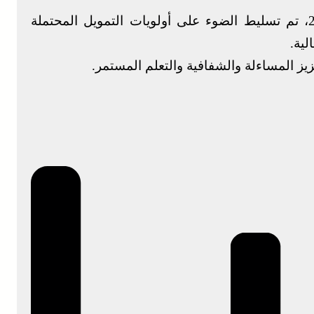
وفي إطار تحديث التقييم المستقل لعام 2025، تم تسليط الضوء على أولويات التمويل المحتملة
لية.
يز المساءلة والشفافية والتعلم المستمر.