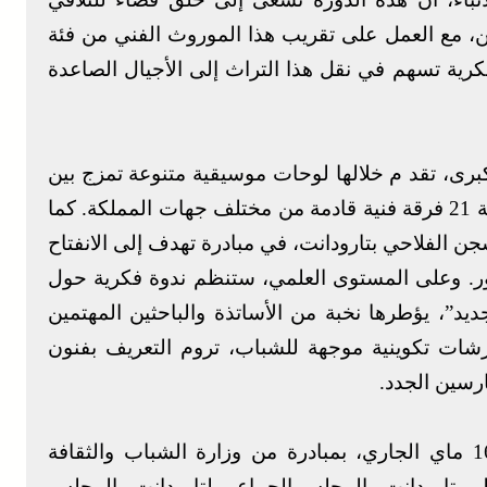
ثين، مع العمل على تقريب هذا الموروث الفني من فئة
رية تسهم في نقل هذا التراث إلى الأجيال الصاعدة
برى، تقد م خلالها لوحات موسيقية متنوعة تمزج بين
فن الدقة والإيقاعات الشعبية المغربية، بمشاركة 21 فرقة فنية قادمة من مختلف جهات المملكة. كما
ن الفلاحي بتارودانت، في مبادرة تهدف إلى الانفتاح
ر. وعلى المستوى العلمي، ستنظم ندوة فكرية حول
يد”، يؤطرها نخبة من الأساتذة والباحثين المهتمين
ورشات تكوينية موجهة للشباب، تروم التعريف بفنون
ارسين الجدد.
ويأتي تنظيم هذه الدورة، الممتدة إلي غاية 16 ماي الجاري، بمبادرة من وزارة الشباب والثقافة
قليم تارودانت والمجلس الجماعي لتارودانت والمجلس